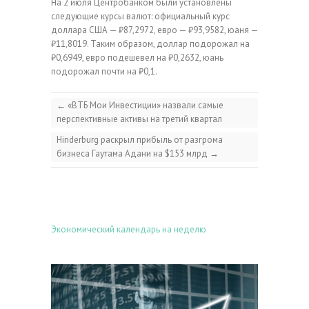
На 2 июля Центробанком были установлены
следующие курсы валют: официальный курс
доллара США — ₽87,2972, евро — ₽93,9582, юаня —
₽11,8019. Таким образом, доллар подорожал на
₽0,6949, евро подешевел на ₽0,2632, юань
подорожал почти на ₽0,1.
←
«ВТБ Мои Инвестиции» назвали самые
перспективные активы на третий квартал
Hinderburg раскрыл прибыль от разгрома
бизнеса Гаутама Адани на $153 млрд
→
Экономический календарь на неделю