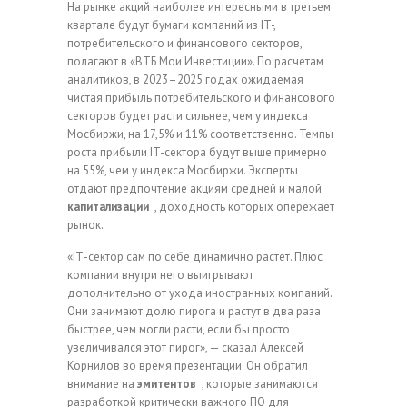
На рынке акций наиболее интересными в третьем
квартале будут бумаги компаний из IT-,
потребительского и финансового секторов,
полагают в «ВТБ Мои Инвестиции». По расчетам
аналитиков, в 2023–2025 годах ожидаемая
чистая прибыль потребительского и финансового
секторов будет расти сильнее, чем у индекса
Мосбиржи, на 17,5% и 11% соответственно. Темпы
роста прибыли IT-сектора будут выше примерно
на 55%, чем у индекса Мосбиржи. Эксперты
отдают предпочтение акциям средней и малой
капитализации
, доходность которых опережает
рынок.
«IТ-сектор сам по себе динамично растет. Плюс
компании внутри него выигрывают
дополнительно от ухода иностранных компаний.
Они занимают долю пирога и растут в два раза
быстрее, чем могли расти, если бы просто
увеличивался этот пирог», — сказал Алексей
Корнилов во время презентации. Он обратил
внимание на
эмитентов
, которые занимаются
разработкой критически важного ПО для