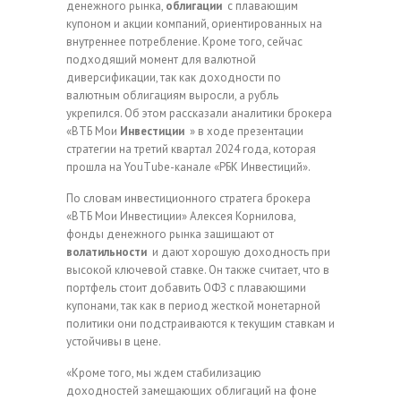
денежного рынка,
облигации
с плавающим
купоном и акции компаний, ориентированных на
внутреннее потребление. Кроме того, сейчас
подходящий момент для валютной
диверсификации, так как доходности по
валютным облигациям выросли, а рубль
укрепился. Об этом рассказали аналитики брокера
«ВТБ Мои
Инвестиции
» в ходе презентации
стратегии на третий квартал 2024 года, которая
прошла на YouТube-канале «РБК Инвестиций».
По словам инвестиционного стратега брокера
«ВТБ Мои Инвестиции» Алексея Корнилова,
фонды денежного рынка защищают от
волатильности
и дают хорошую доходность при
высокой ключевой ставке. Он также считает, что в
портфель стоит добавить ОФЗ с плавающими
купонами, так как в период жесткой монетарной
политики они подстраиваются к текущим ставкам и
устойчивы в цене.
«Кроме того, мы ждем стабилизацию
доходностей замещающих облигаций на фоне