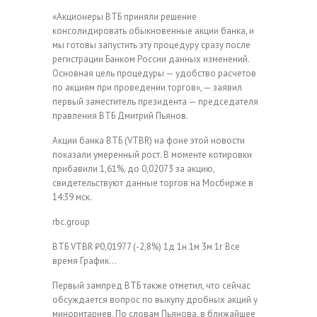
«Акционеры ВТБ приняли решение
консолидировать обыкновенные акции банка, и
мы готовы запустить эту процедуру сразу после
регистрации Банком России данных изменений.
Основная цель процедуры — удобство расчетов
по акциям при проведении торгов», — заявил
первый заместитель президента — председателя
правления ВТБ Дмитрий Пьянов.
Акции банка ВТБ (VTBR) на фоне этой новости
показали умеренный рост. В моменте котировки
прибавили 1,61%, до 0,02073 за акцию,
свидетельствуют данные торгов на Мосбирже в
14:39 мск.
rbc.group
ВТБ
VTBR
₽0,01977
(-2,8%)
1д
1н
1м
3м
1г
Все
время
График…
Первый зампред ВТБ также отметил, что сейчас
обсуждается вопрос по выкупу дробных акций у
миноритариев. По словам Пьянова, в ближайшее