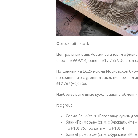
Фото: Shutterstock
Центральный банк России установил официал
евро — ₽99,9214, юаня — ₽12,7357. Об этом 
По данным на 16:25 мск, на Московской бирж
по сравнению с уровнем закрытия предыдуще
₽12,767 (+0,05%).
Наиболее выгодные курсы валют в обменник
rbc.group
Солид Банк (ст. м. «Беговая»): купить
до
банк «Приморье» (ст. м. «Курская», «Ме
по ₽101,75, продать — по ₽101,4;
банк «Приморье» (ст. м. «Курская», «Ме