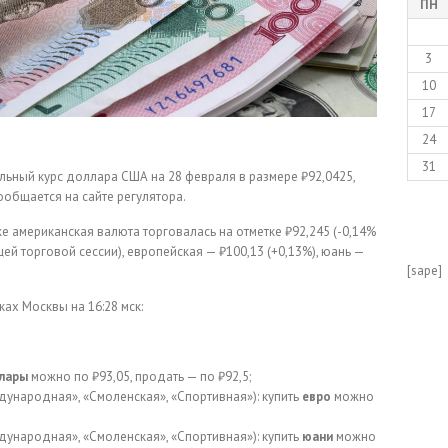
ПН
3
10
17
24
31
ьный курс доллара США на 28 февраля в размере ₽92,0425,
сообщается на сайте регулятора.
е американская валюта торговалась на отметке ₽92,245 (-0,14%
й торговой сессии), европейская — ₽100,13 (+0,13%), юань —
[sape]
ах Москвы на 16:28 мск:
ллары
можно по ₽93,05, продать — по ₽92,5;
ждународная», «Смоленская», «Спортивная»): купить
евро
можно
ждународная», «Смоленская», «Спортивная»): купить
юани
можно