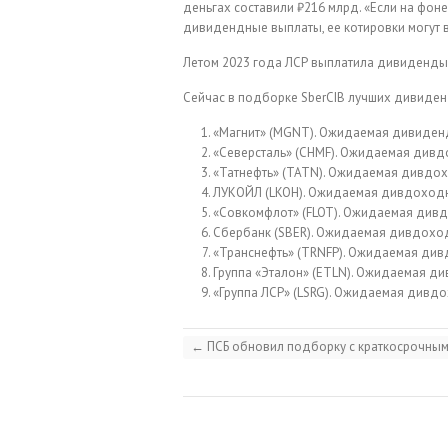
деньгах составили ₽216 млрд. «Если на фон
дивидендные выплаты, ее котировки могут в
Летом 2023 года ЛСР выплатила дивиденды з
Сейчас в подборке SberCIB лучших дивиден
«Магнит» (MGNT). Ожидаемая дивиденд
«Северсталь» (CHMF). Ожидаемая дивд
«Татнефть» (TATN). Ожидаемая дивдох
ЛУКОЙЛ (LKOH). Ожидаемая дивдоходн
«Совкомфлот» (FLOT). Ожидаемая дивд
Сбербанк (SBER). Ожидаемая дивдоход
«Транснефть» (TRNFP). Ожидаемая див
Группа «Эталон» (ETLN). Ожидаемая ди
«Группа ЛСР» (LSRG). Ожидаемая дивдо
←
ПСБ обновил подборку с краткосрочным