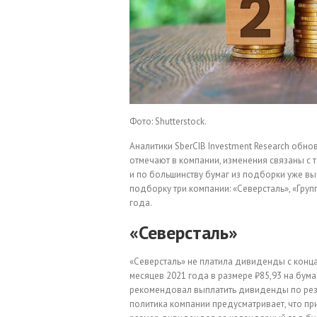
Фото: Shutterstock.
Аналитики SberCIB Investment Research обн
отмечают в компании, изменения связаны с 
и по большинству бумаг из подборки уже 
подборку три компании: «Северсталь», «Гру
года.
«Северсталь»
«Северсталь» не платила дивиденды с конца
месяцев 2021 года в размере ₽85,93 на бум
рекомендовал выплатить дивиденды по резу
политика компании предусматривает, что пр