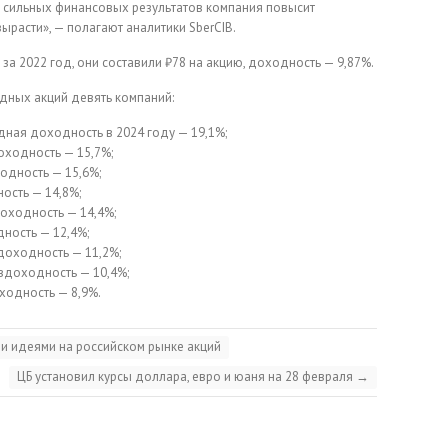
е сильных финансовых результатов компания повысит
ырасти», — полагают аналитики SberCIB.
а 2022 год, они составили ₽78 на акцию, доходность — 9,87%.
дных акций девять компаний:
ная доходность в 2024 году — 19,1%;
оходность — 15,7%;
одность — 15,6%;
ость — 14,8%;
оходность — 14,4%;
ность — 12,4%;
доходность — 11,2%;
вдоходность — 10,4%;
ходность — 8,9%.
и идеями на российском рынке акций
ЦБ установил курсы доллара, евро и юаня на 28 февраля
→