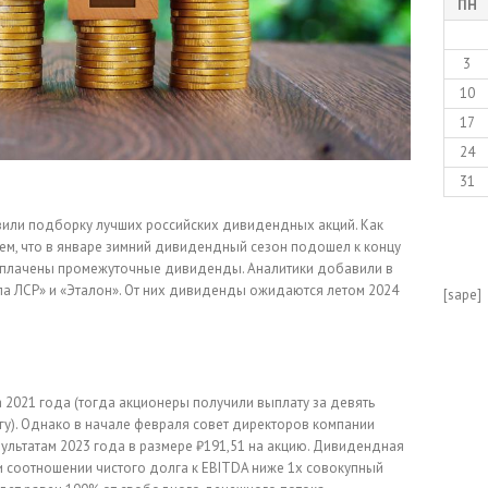
ПН
3
10
17
24
31
овили подборку лучших российских дивидендных акций. Как
тем, что в январе зимний дивидендный сезон подошел к концу
выплачены промежуточные дивиденды. Аналитики добавили в
ппа ЛСР» и «Эталон». От них дивиденды ожидаются летом 2024
[sape]
 2021 года (тогда акционеры получили выплату за девять
агу). Однако в начале февраля совет директоров компании
льтатам 2023 года в размере ₽191,51 на акцию. Дивидендная
и соотношении чистого долга к EBITDA ниже 1х совокупный