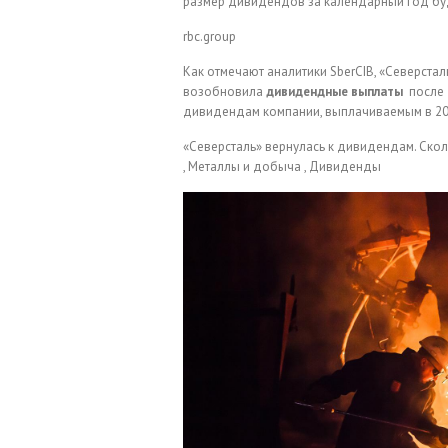
размер дивидендов за календарный год бу
rbc.group
Как отмечают аналитики SberCIB, «Северстал
возобновила
дивидендные выплаты
после 
дивидендам компании, выплачиваемым в 202
«Северсталь» вернулась к дивидендам. Ско
, Металлы и добыча , Дивиденды