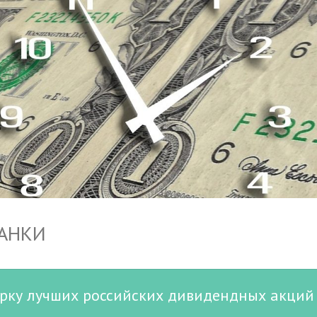
БАНКИ
орку лучших российских дивидендных акций