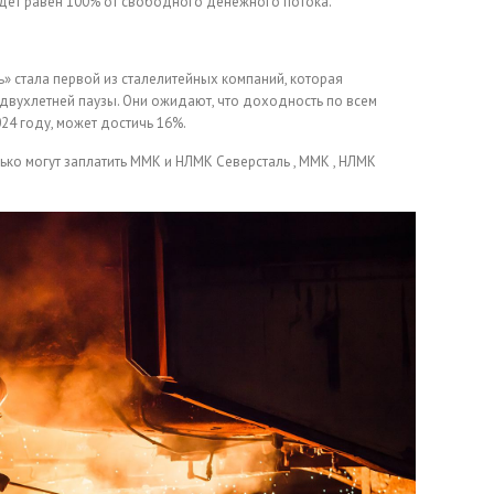
дет равен 100% от свободного денежного потока.
ь» стала первой из сталелитейных компаний, которая
двухлетней паузы. Они ожидают, что доходность по всем
4 году, может достичь 16%.
лько могут заплатить ММК и НЛМК
Северсталь , ММК , НЛМК