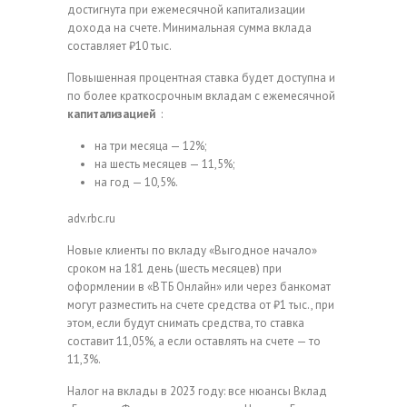
достигнута при ежемесячной капитализации
дохода на счете. Минимальная сумма вклада
составляет ₽10 тыс.
Повышенная процентная ставка будет доступна и
по более краткосрочным вкладам с ежемесячной
капитализацией
:
на три месяца — 12%;
на шесть месяцев — 11,5%;
на год — 10,5%.
adv.rbc.ru
Новые клиенты по вкладу «Выгодное начало»
сроком на 181 день (шесть месяцев) при
оформлении в «ВТБ Онлайн» или через банкомат
могут разместить на счете средства от ₽1 тыс., при
этом, если будут снимать средства, то ставка
составит 11,05%, а если оставлять на счете — то
11,3%.
Налог на вклады в 2023 году: все нюансы
Вклад