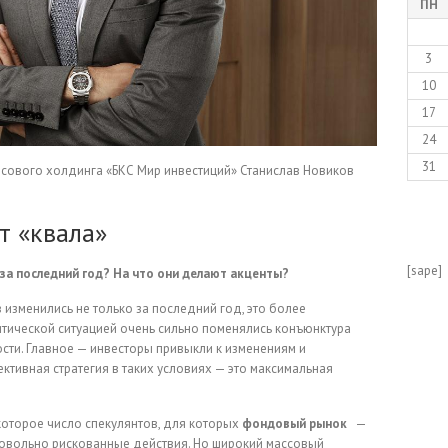
ПН
3
10
17
24
31
сового холдинга «БКС Мир инвестиций» Станислав Новиков
т «квала»
[sape]
за последний год? На что они делают акценты?
 изменились не только за последний год, это более
итической ситуацией очень сильно поменялись конъюнктура
сти. Главное — инвесторы привыкли к изменениям и
ктивная стратегия в таких условиях — это максимальная
екоторое число спекулянтов, для которых
фондовый рынок
—
ь довольно рискованные действия. Но широкий массовый