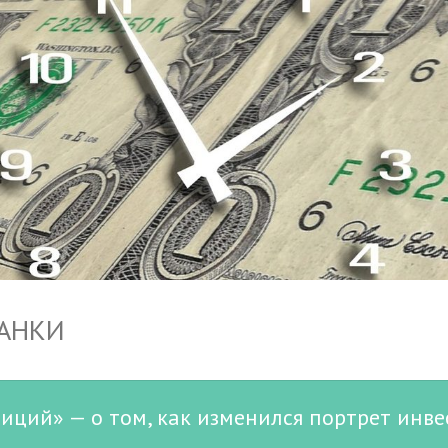
БАНКИ
иций» — о том, как изменился портрет инве