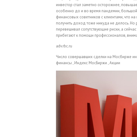
инвестор стал заметно осторожнее, повышае
особенно до и во время пандемии, большой а
финансовых советников с клиентами, что на
получить доход тоже никуда не делось. Но
перевешивал сопутствующие риски, а сейча
прибегают к помощи профессионалов, внима
adv.rbc.ru
Число совершавших сделки на Мосбирже и
финансы , Индекс МосБиржи , Акции