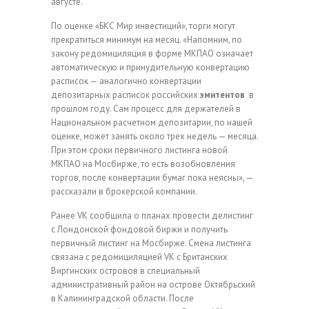
августе.
По оценке «БКС Мир инвестиций», торги могут
прекратиться минимум на месяц. «Напомним, по
закону редомициляция в форме МКПАО означает
автоматическую и принудительную конвертацию
расписок — аналогично конвертации
депозитарных расписок российских
эмитентов
в
прошлом году. Сам процесс для держателей в
Национальном расчетном депозитарии, по нашей
оценке, может занять около трех недель — месяца.
При этом сроки первичного листинга новой
МКПАО на Мосбирже, то есть возобновления
торгов, после конвертации бумаг пока неясны», —
рассказали в брокерской компании.
Ранее VK сообщила о планах провести делистинг
с Лондонской фондовой биржи и получить
первичный листинг на Мосбирже. Смена листинга
связана с редомициляцией VK с Британских
Виргинских островов в специальный
административный район на острове Октябрьский
в Калининградской области. После