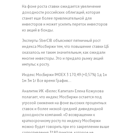
На фоне роста ставки ожидается увеличение
доходности российских облигаций, которая
станет еще более привлекательной для
инвесторов и может усилить переток инвесторов
из акций в бонды.
Эксперты SberCIB объясняют пятничный рост
индекса Мосбиржи тем, что повышение ставки ЦБ
оказалось не таким значительным, как ожидали
многие инвесторы. Это и придало рынку акций
импульс к росту.
Индекс МосБиржи
IMOEX
3 170,49
(+0,57%)
1д
1н
1м
3м
1г
Все время
График…
Аналитик ИК «Велес Капитал» Елена Кожухова
полагает, что индекс Мосбиржи остается под
угрозой снижения на фоне высоких процентных
ставок и более низкой средней дивидендной
доходности компаний. «О возвращении к
краткосрочному росту по индексу Мосбиржи
можно будет говорить при его закреплении выше
сопротивления 3180 пунктов, которое не