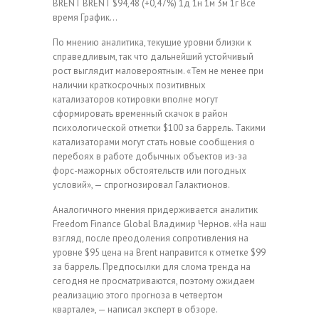
BRENT
BRENT
$94,48
(+0,47%)
1д
1н
1м
3м
1г
Все
время
График…
По мнению аналитика, текущие уровни близки к
справедливым, так что дальнейший устойчивый
рост выглядит маловероятным. «Тем не менее при
наличии краткосрочных позитивных
катализаторов котировки вполне могут
сформировать временный скачок в район
психологической отметки $100 за баррель. Такими
катализаторами могут стать новые сообщения о
перебоях в работе добычных объектов из-за
форс-мажорных обстоятельств или погодных
условий», — спрогнозировал Галактионов.
Аналогичного мнения придерживается аналитик
Freedom Finance Global Владимир Чернов. «На наш
взгляд, после преодоления сопротивления на
уровне $95 цена на Brent направится к отметке $99
за баррель. Предпосылки для слома тренда на
сегодня не просматриваются, поэтому ожидаем
реализацию этого прогноза в четвертом
квартале», — написал эксперт в обзоре.