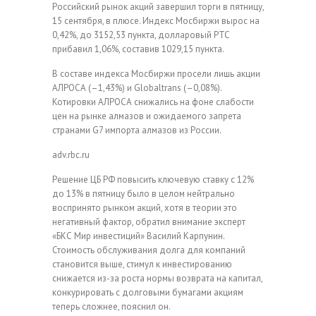
Российский рынок акций завершил торги в пятницу,
15 сентября, в плюсе. Индекс Мосбиржи вырос на
0,42%, до 3152,53 пункта, долларовый РТС
прибавил 1,06%, составив 1029,15 пункта.
В составе индекса Мосбиржи просели лишь акции
АЛРОСА (–1,43%) и Globaltrans (–0,08%).
Котировки АЛРОСА снижались на фоне слабости
цен на рынке алмазов и ожидаемого запрета
странами G7 импорта алмазов из России.
adv.rbc.ru
Решение ЦБ РФ повысить ключевую ставку с 12%
до 13% в пятницу было в целом нейтрально
воспринято рынком акций, хотя в теории это
негативный фактор, обратил внимание эксперт
«БКС Мир инвестиций» Василий Карпунин.
Стоимость обслуживания долга для компаний
становится выше, стимул к инвестированию
снижается из-за роста нормы возврата на капитал,
конкурировать с долговыми бумагами акциям
теперь сложнее, пояснил он.