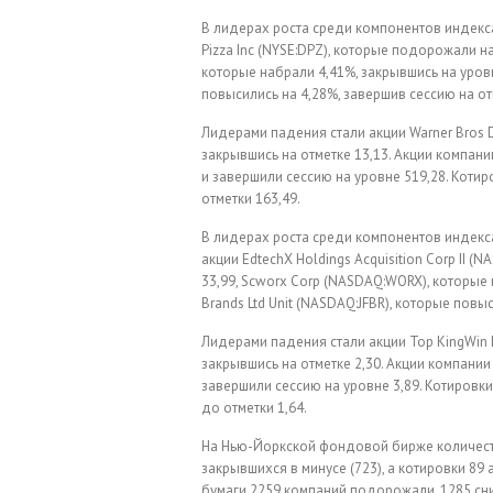
В лидерах роста среди компонентов индекс
Pizza Inc (NYSE:DPZ), которые подорожали на 
которые набрали 4,41%, закрывшись на уровне
повысились на 4,28%, завершив сессию на от
Лидерами падения стали акции Warner Bros D
закрывшись на отметке 13,13. Акции компани
и завершили сессию на уровне 519,28. Котиро
отметки 163,49.
В лидерах роста среди компонентов индекс
акции EdtechX Holdings Acquisition Corp II
33,99, Scworx Corp (NASDAQ:WORX), которые н
Brands Ltd Unit (NASDAQ:JFBR), которые повы
Лидерами падения стали акции Top KingWin L
закрывшись на отметке 2,30. Акции компании
завершили сессию на уровне 3,89. Котировки
до отметки 1,64.
На Нью-Йоркской фондовой бирже количест
закрывшихся в минусе (723), а котировки 8
бумаги 2259 компаний подорожали, 1285 сни