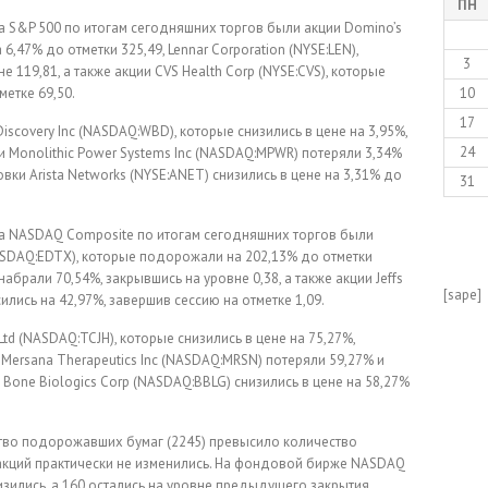
ПН
а S&P 500 по итогам сегодняшних торгов были акции Domino’s
6,47% до отметки 325,49, Lennar Corporation (NYSE:LEN),
3
 119,81, а также акции CVS Health Corp (NYSE:CVS), которые
метке 69,50.
10
17
iscovery Inc (NASDAQ:WBD), которые снизились в цене на 3,95%,
24
и Monolithic Power Systems Inc (NASDAQ:MPWR) потеряли 3,34%
вки Arista Networks (NYSE:ANET) снизились в цене на 3,31% до
31
а NASDAQ Composite по итогам сегодняшних торгов были
 (NASDAQ:EDTX), которые подорожали на 202,13% до отметки
абрали 70,54%, закрывшись на уровне 0,38, а также акции Jeffs
[sape]
сились на 42,97%, завершив сессию на отметке 1,09.
td (NASDAQ:TCJH), которые снизились в цене на 75,27%,
 Mersana Therapeutics Inc (NASDAQ:MRSN) потеряли 59,27% и
 Bone Biologics Corp (NASDAQ:BBLG) снизились в цене на 58,27%
во подорожавших бумаг (2245) превысило количество
9 акций практически не изменились. На фондовой бирже NASDAQ
зились, a 160 остались на уровне предыдущего закрытия.