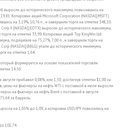
LEN) выросли до исторического максимума, повысившись на
 119,81. Котировки акций Microsoft Corporation (NASDAQ:MSFT)
ись на 3,19%, 10,76 п., и завершили торги на отметке 348,10.
on Corp II (NASDAQ:EDTX) выросли до исторического максимума,
 торги на отметке 33,99. Котировки акций Top KingWin Ltd
ума, подешевев на 75,27%, 7,00 п., и завершили торги на
cs Corp (NASDAQ:BBLG) упали до исторического минимума,
рги на отметке 1,64.
, который формируется на основе показателей торговли
метки 14.50.
августе прибавил 0,08%, или 1,50, достигнув отметки $1,00 за
ов, цены на фьючерсы на нефть WTI с поставкой в июле выросли
ючерсы на фьючерс на нефть Brent с поставкой в августе
75,64 за баррель.
росла на 1,05% до 1,09, а котировки USD/JPY повысились на
до 101,74.