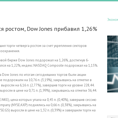
Эконо
я ростом, Dow Jones прибавил 1,26%
ил торги четверга ростом за счет укрепления секторов
воохранения.
вой бирже Dow Jones подорожал на 1,26%, достигнув 6-
ялся на 1,22%, индекс NASDAQ Composite подорожал на 1,15%.
а Dow Jones по итогам сегодняшних торгов были акции
е подорожали на 10,76 п. (3,19%), закрывшись на отметке в
ыросли на 6,16 п. (2,77%), завершив торги на уровне 228,44.
выросли в цене на 0,71 п. (1,99%), закрывшись на отметке 36,44.
:NKE), цена которых упала на 0,45 п. (0,40%), завершив сессию
ompany (NYSE:AXP) поднялись на 0,66 п. (0,38%), закрывшись на
SE:GS) выросли в цене на 1,32 п. (0,39%) и завершили торги на