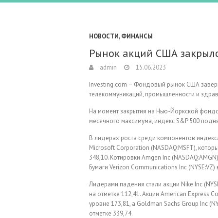
НОВОСТИ
,
ФИНАНСЫ
Рынок акций США закрылс
admin
15.06.2023
Investing.com – Фондовый рынок США заверш
телекоммуникаций, промышленности и здра
На момент закрытия на Нью-Йоркской фондо
месячного максимума, индекс S&P 500 подн
В лидерах роста среди компонентов индекс
Microsoft Corporation (NASDAQ:MSFT), которы
348,10. Котировки Amgen Inc (NASDAQ:AMGN) в
Бумаги Verizon Communications Inc (NYSE:VZ) 
Лидерами падения стали акции Nike Inc (NYSE
на отметке 112,41. Акции American Express C
уровне 173,81, а Goldman Sachs Group Inc (NY
отметке 339,74.