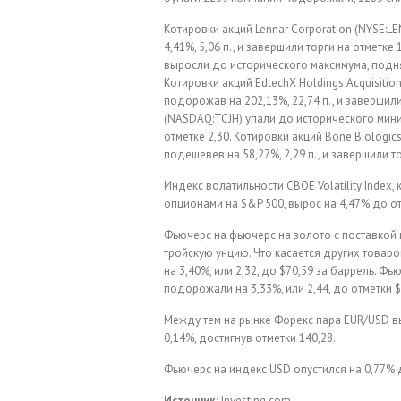
Котировки акций Lennar Corporation (NYSE:
4,41%, 5,06 п., и завершили торги на отметке
выросли до исторического максимума, поднявш
Котировки акций EdtechX Holdings Acquisiti
подорожав на 202,13%, 22,74 п., и завершили
(NASDAQ:TCJH) упали до исторического миним
отметке 2,30. Котировки акций Bone Biologi
подешевев на 58,27%, 2,29 п., и завершили то
Индекс волатильности CBOE Volatility Index
опционами на S&P 500, вырос на 4,47% до от
Фьючерс на фьючерс на золото с поставкой в 
тройскую унцию. Что касается других товар
на 3,40%, или 2,32, до $70,59 за баррель. Фь
подорожали на 3,33%, или 2,44, до отметки $
Между тем на рынке Форекс пара EUR/USD вы
0,14%, достигнув отметки 140,28.
Фьючерс на индекс USD опустился на 0,77% 
Источник:
Investing.com