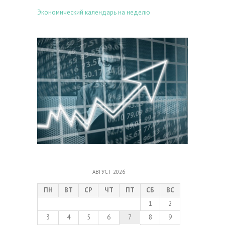
Экономический календарь на неделю
АВГУСТ 2026
ПН
ВТ
СР
ЧТ
ПТ
СБ
ВС
1
2
3
4
5
6
7
8
9