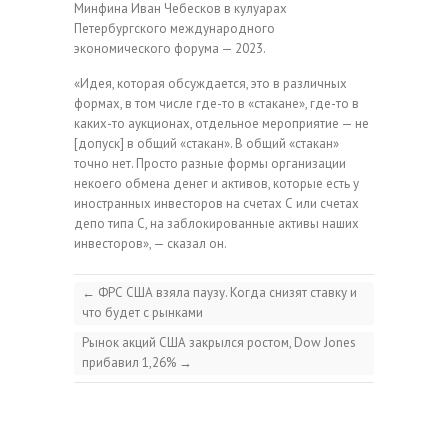
Минфина Иван Чебесков в кулуарах
Петербургского международного
экономического форума — 2023.
«Идея, которая обсуждается, это в различных
формах, в том числе где-то в «стакане», где-то в
каких-то аукционах, отдельное мероприятие — не
[допуск] в общий «стакан». В общий «стакан»
точно нет. Просто разные формы организации
некоего обмена денег и активов, которые есть у
иностранных инвесторов на счетах С или счетах
депо типа С, на заблокированные активы наших
инвесторов», — сказал он.
←
ФРС США взяла паузу. Когда снизят ставку и
что будет с рынками
Рынок акций США закрылся ростом, Dow Jones
прибавил 1,26%
→