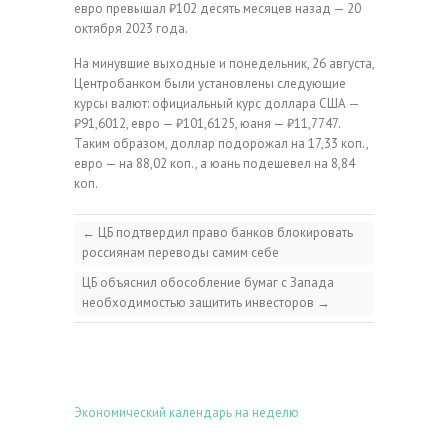
евро превышал ₽102 десять месяцев назад — 20
октября 2023 года.
На минувшие выходные и понедельник, 26 августа,
Центробанком были установлены следующие
курсы валют: официальный курс доллара США —
₽91,6012, евро — ₽101,6125, юаня — ₽11,7747.
Таким образом, доллар подорожал на 17,33 коп.,
евро — на 88,02 коп., а юань подешевел на 8,84
коп.
←
ЦБ подтвердил право банков блокировать
россиянам переводы самим себе
ЦБ объяснил обособление бумаг с Запада
необходимостью защитить инвесторов
→
Экономический календарь на неделю