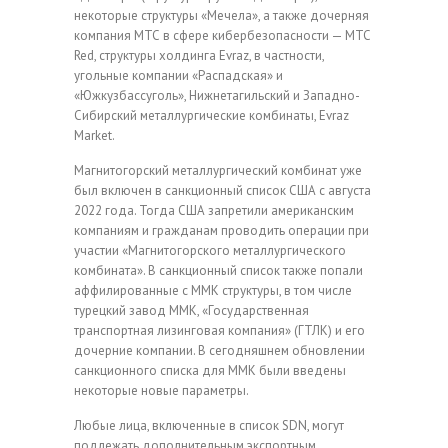
некоторые структуры «Мечела», а также дочерняя
компания МТС в сфере кибербезопасности — МТС
Red, структуры холдинга Evraz, в частности,
угольные компании «Распадская» и
«Южкузбассуголь», Нижнетагильский и Западно-
Сибирский металлургические комбинаты, Evraz
Market.
Магнитогорский металлургический комбинат уже
был включен в санкционный список США с августа
2022 года. Тогда США запретили американским
компаниям и гражданам проводить операции при
участии «Магнитогорского металлургического
комбината». В санкционный список также попали
аффилированные с ММК структуры, в том числе
турецкий завод ММК, «Государственная
транспортная лизинговая компания» (ГТЛК) и его
дочерние компании. В сегодняшнем обновлении
санкционного списка для ММК были введены
некоторые новые параметры.
Любые лица, включенные в список SDN, могут
подлежать дополнительным экспортным