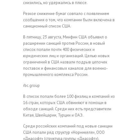
снизились, но удержались в плюсе.
Резкое снижение бумаг совпало с появлением
сообщения о том, что компании были включена в
санкционный список США.
В пятницу, 23 августа, Минфин США объявил о
расширении санкций против России, в новый
список попали почти 400 физических и
юридических лиц и организаций. Целью новых
ограничений в США назвали подрыв цепочек
поставок и финансовых каналов для военно-
промышленного комплекса России.
rbc.group
В список попали более 100 физлиц и компаний из
16 стран, которых США обвиняют в помощи в
обходе санкций. Среди них есть представители
Китая, Швейцарии, Турции и ОАЭ.
Среди российских компаний под новые санкции
США попали ряд структур «Норникеля», ООО
«Диасофт» (структура группы «Диасофт»),