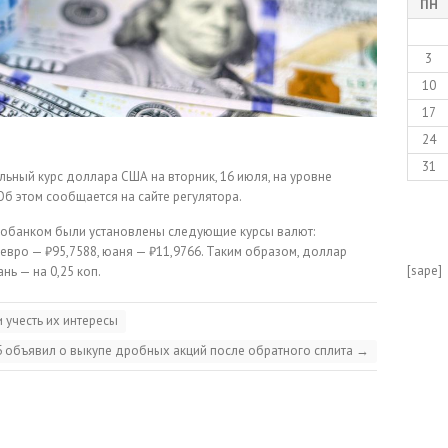
ПН
3
10
17
24
31
ьный курс доллара США на вторник, 16 июля, на уровне
 Об этом сообщается на сайте регулятора.
робанком были установлены следующие курсы валют:
евро — ₽95,7588, юаня — ₽11,9766. Таким образом, доллар
[sape]
ань — на 0,25 коп.
 учесть их интересы
 объявил о выкупе дробных акций после обратного сплита
→