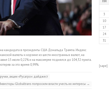
ПН
3
10
17
24
31
 на кандидата в президенты США Дональда Трампа. Индекс
анской валюты к корзине из шести иностранных валют, на
вил 15 июля 0,22% и на максимуме поднялся до 104,32 пункта.
отеряв за это время 0,99%.
[sape]
учки, акции «Русагро»: дайджест
Инвесторы Globaltrans попросили власти учесть их интересы
→