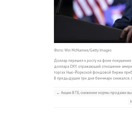
Фото: Win McNamee/Getty Images
Доллар перешел к росту на фоне покушения
доллара DXY, отражающий отношение америк
торгах Нью-Йоркской фондовой биржи приба
В предыдущие три дня бенчмарк снижался, п
←
Акции ВТБ, снижение нормы продажи выр