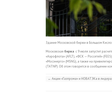
Здание Московской биржи в Большом Кисло
Московская
биржа
с 9 июля запустит расч
«Аэрофлота» (AFLT), «ФСК — Россетей» (FEES)
«Мосэнерго» (MSNG), а также на привилегир
(TATNP). Об этом говорится в сообщении ко
←
Акции «Газпрома» и НОВАТЭКа в лидерах