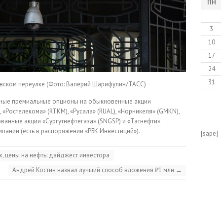
ПН
3
10
17
24
31
вском переулке
(Фото: Валерий Шарифулин/ТАСС)
етные премиальные опционы на обыкновенные акции
, «Ростелекома» (RTKM), «Русала» (RUAL), «Норникеля» (GMKN),
ованные акции «Сургутнефтегаза» (SNGSP) и «Татнефти»
мпании (есть в распоряжении «РБК Инвестиций»).
[sape]
, цены на нефть: дайджест инвестора
Андрей Костин назвал лучший способ вложения ₽1 млн
→