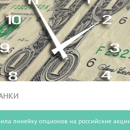
БАНКИ
ила линейку опционов на российские акци