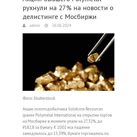
рухнули на 27% на новости о
делистинге с Мосбиржи
admin
26.06.2024
Фото: Shutterstock
Акции золотодобытчика Solidcore Resources
(ранее Polymetal Internationa) на открытии торгов
на Мосбирже в моменте упали на 27,32%, до
₽182,8 за бумагу. К 10:02 мск падение
замедлилось до 15,39%, бумаги торговались по