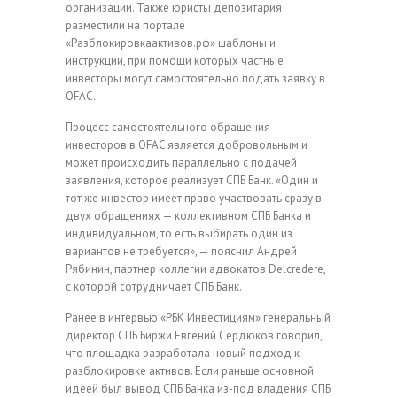
организации. Также юристы депозитария
разместили на портале
«Разблокировкаактивов.рф» шаблоны и
инструкции, при помощи которых частные
инвесторы могут самостоятельно подать заявку в
OFAC.
Процесс самостоятельного обращения
инвесторов в OFAC является добровольным и
может происходить параллельно с подачей
заявления, которое реализует СПБ Банк. «Один и
тот же инвестор имеет право участвовать сразу в
двух обращениях — коллективном СПБ Банка и
индивидуальном, то есть выбирать один из
вариантов не требуется», — пояснил Андрей
Рябинин, партнер коллегии адвокатов Delcredere,
с которой сотрудничает СПБ Банк.
Ранее в интервью «РБК Инвестициям» генеральный
директор СПБ Биржи Евгений Сердюков говорил,
что площадка разработала новый подход к
разблокировке активов. Если раньше основной
идеей был вывод СПБ Банка из-под владения СПБ