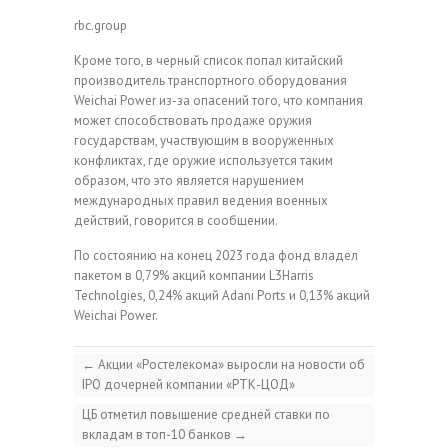
rbc.group
Кроме того, в черный список попал китайский
производитель транспортного оборудования
Weichai Power из-за опасений того, что компания
может способствовать продаже оружия
государствам, участвующим в вооруженных
конфликтах, где оружие используется таким
образом, что это является нарушением
международных правил ведения военных
действий, говорится в сообщении.
По состоянию на конец 2023 года фонд владел
пакетом в 0,79% акций компании L3Harris
Technolgies, 0,24% акций Adani Ports и 0,13% акций
Weichai Power.
←
Акции «Ростелекома» выросли на новости об
IPO дочерней компании «РТК-ЦОД»
ЦБ отметил повышение средней ставки по
вкладам в топ-10 банков
→