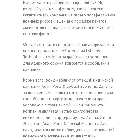
Norges Bank Investment Management (NBIM),
который управляет фондом, принял решение
исключить три компании из своего портфеля из-за
военных рисков. Решения о продаже пакетов
акций были основаны на рекомендациях Совета
по этике фонда.
Фонд исключил из портфеля акции американской
военно-промышленной компании L3Harris
Technolgies, которая разрабатывает компоненты
для ядерного оружия, говорится в сообщении
компании.
Кроме того, фонд избавился от акций индийской
компании Adani Ports & Special Economic Zone из-
за неприемлемого риска того, что компания может
способствовать серьезным нарушениям прав
человека в ситуациях войны или конфликта.
Компания является частью конгломерата
индийского миллиардера Гаутама Адани. С марта
2022 года Adani Ports & Special Economic Zone
находилась в списке наблюдения с перспективой
возможного исключения из инвестиций.