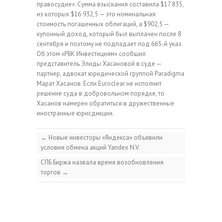
правосудие». Сумма взыскания составила $17 835,
из которых $16 932,5 — это номинальная
стоимость погашенных облигаций, а $902,5 —
купонный доход, который был выплачен после 8
сентября и поэтому не подпадает под 665-й указ.
Об этом «РБК Инвестициям» сообщил
представитель Элиды Хасановой в суде —
партнер, адвокат юридической группой Paradigma
Марат Хасанов. Если Euroclear не исполнит
решение суда в добровольном порядке, то
Хасанов намерен обратиться в дружественные
иностранные юрисдикции.
←
Новые инвесторы «Яндекса» объявили
условия обмена акций Yandex N.V.
СПБ Биржа назвала время возобновления
торгов
→