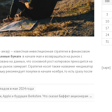
ПН
3
10
17
24
31
go away) — известная инвестиционная стратегия в финансовом
ценные бумаги
в начале мая и возвращаться на рынок с
ована на данных, что основной рост котировок приходится на
цы рынок замирает. Стратегия носит также название «индикатор
[sape]
льку рекомендует покупки в начале ноября, то есть сразу после
кладов в мае 2024 года
, Apple и будущее Berkshire. Что сказал Баффет акционерам
→