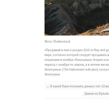
Фото: Shutterstock
«Продавай в мае и уходи» (Sell in May and 
мире, согласно которой следует продавать
покупками в ноябре. Изначально теория осн
период с ноября по апрель, а в летние меся
Хеллоуина» (The Halloween indicator), поско
Хеллоуина.
←
В какой банк положить деньги: топ-10 в
Джинн из бутылки