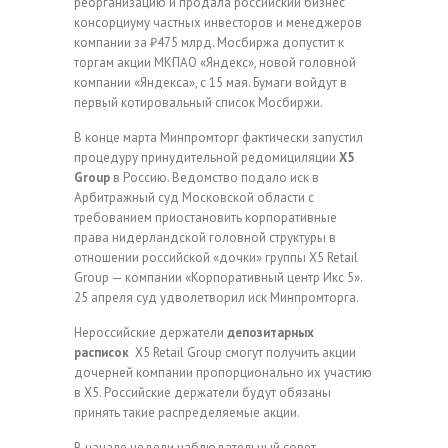
реорганизацию и продала российский бизнес
консорциуму частных инвесторов и менеджеров
компании за ₽475 млрд. Мосбиржа допустит к
торгам акции МКПАО «Яндекс», новой головной
компании «Яндекса», с 15 мая. Бумаги войдут в
первый котировальный список Мосбиржи.
В конце марта Минпромторг фактически запустил
процедуру принудительной редомициляции
X5
Group
в Россию. Ведомство подало иск в
Арбитражный суд Московской области с
требованием приостановить корпоративные
права нидерландской головной структуры в
отношении российской «дочки» группы X5 Retail
Group — компании «Корпоративный центр Икс 5».
25 апреля суд удволетворил иск Минпромторга.
Нероссийские держатели
депозитарных
расписок
X5 Retail Group смогут получить акции
дочерней компании пропорционально их участию
в X5. Российские держатели будут обязаны
принять такие распределяемые акции.
В начале недели наблюдательный совет