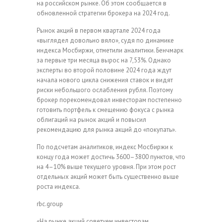
на российском рынке. Об этом сообщается в
обновленной стратегии брокера на 2024 год.
Рынок акций в первом квартале 2024 года
«выглядел довольно вяло», судя по динамике
индекса Мосбиржи, отметили аналитики. Бенчмарк
за первые три месяца вырос на 7,53%. Однако
эксперты во второй половине 2024 года ждут
начала нового цикла снижения ставок и видят
риски небольшого ослабления рубля. Поэтому
брокер порекомендовал инвесторам постепенно
готовить портфель к смещению фокуса с рынка
облигаций на рынок акций и повысил
рекомендацию для рынка акций до «покупать».
По подсчетам аналитиков, индекс Мосбиржи к
концу года может достичь 3600–3800 пунктов, что
на 4–10% выше текущего уровня. При этом рост
отдельных акций может быть существенно выше
роста индекса.
rbc.group
«На рынке акций советуем инвесторам