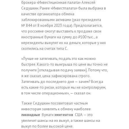
брокера «Инвестиционная палата» Алексей
Седушкин. Ранее «Инвестпалата» была выбрана в
качестве организатора обмена
заблокированными активами (указ президента
№ 844 от 8 ноября 2023 года). Предполагается,
что россияне смогут выставить к продаже свои
иностранные бумаги на сумму до ₽100 тыс., а
нерезиденты выкупят их на деньги, которые у них
скопились на счетах типа С.
«Лучше не затягивать, подать это как можно
быстрее. Какого-то выигрыша по цене вы точно не
получите [откладывая подачу заявки]. Потому что,
я же сказал, цена зафиксирована строго.
Затягивать до последнего дня — зачем? Всегда
есть какие-то риски, которые мы не контролируем,
в том числе операционные», — сказал он.
Также Седушкин посоветовал частным
инвесторам заявлять к обмену наиболее
ликвидные
бумаги
эмитентов
США — это
увеличит шансы на их выкуп, а также шансы на
выкуп по более высокой цене.