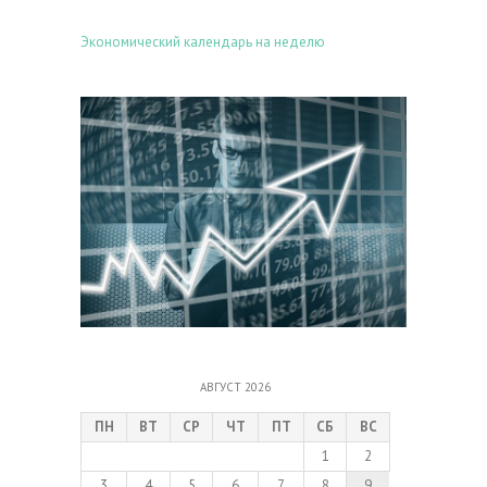
Экономический календарь на неделю
АВГУСТ 2026
ПН
ВТ
СР
ЧТ
ПТ
СБ
ВС
1
2
3
4
5
6
7
8
9