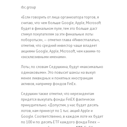
rbc.group
«Если говорить от лица организатора торгов, я
считаю, что чем больше Google, Apple, Microsoft
будет в финальном пуле, тем это больше даст
стимул покупателям за эти финальные лоты
побороться», — отметил глава «Инвестпалаты»,
отметив, что средний инвестор чаще владеет
акциями Google, Apple, Microsoft, чем какими-то
«эксклюзивными именами».
Лоты, по словам Седушкина, будут «максимально
одинаковыми». Это повысит шансы на выкуп
менее ликвидных и понятных иностранцам
активов, например фондов FinEx.
Седушкин также отметил, что нерезидентам
придется выкупать фонды FinEX фактически
принудительно. «Допустим, у нас будет десять
лотов, нам принесут по 1 тыс. акций Apple и
Google. Соответственно, в каждом лоте их будет
по 100 и по десять ETF каждого фонда Finex —