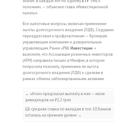
значит, в каждый лот по одному
ETF
FinEX
положим», — объяснил глава «Инвестиционной
палаты».
Все налоговые вопросы, включая применение
льготы долгосрочного владения (ЛДВ), Седушкин
переадресовал к профучастникам — брокерам,
управляющим компаниям и доверительным
управляющим. Ранее «РБК
Инвестиции
»
выяснили, что Ассоциация розничных инвесторов
(АРИ) направила письмо в Минфин, в котором
попросила пояснить, применима ли льгота
долгосрочного владения (ЛДВ) к сделкам в
рамках обмена заблокированными активами.
←
«Атон» предсказал выплату в мае — июле
дивидендов на ₽2,2 трлн
ЦБ: средняя ставка по вкладам в топ-10 банков
осталась на прежнем уровне
→