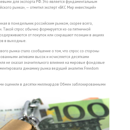
евыми для экспорта РФ. Это является фундаментальным
ского рынка», — отметил эксперт «БКС Мир инвестиций»
нная в понедельник российским рынком, скорее всего,
. Такой спрос обычно формируется из-за пятничной
воздерживаются от покупок или сокращают позиции в акциях
ков в выходные.
ого рынка стало сообщение о том, что спрос со стороны
ованными активами высок и исчисляется десятками
иля не оказал значительного влияния на мировые фондовые
омментировала динамику рынка ведущий аналитик Freedom
ми оценили в десятки миллиардов
Обмен заблокированными