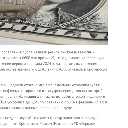
 ослабления рубля назвали резкое снижение валютных
 эквивалент ₽600 млн против ₽7,1 млрд в марте. Интервенции
жении первого квартала 2024 года, поэтому их снижение
ля более активного ослабления рубля, отметили в брокерской
им Федосов отметил, что в понедельник котировки рубля
я нефтяных котировок и из-за укрепления доллара, который
лют после публикации данных по потребительской инфляции в
США ускорился до 3,5% по сравнению с 3,2% в феврале и 3,1% в
равительством данные на прошлой неделе.
сяца поддержку рублю окажет фактор налогового периода,
ткосрочным. Кроме того, Максим Федосов из УК «Первая»