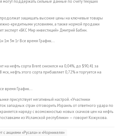
ля могут поддержать сильные данные по счету текущих
е продолжат защищать высокие цены на ключевые товары
енежно-кредитными условиями, а также нормой продажи
ет эксперт «БКС Мир инвестиций» Дмитрий Бабин.
1н
1м
3м
1г
Все время
График…
т на нефть сорта Brent снизился на 0,04%, до $90,41 за
8 мск, нефть этого сорта прибавляет 0,72% и торгуется на
се время
График…
нке присутствует негативный настрой. «Участники
ок западных стран отговорить Израиль от ответного удара по
храняется наряду с возможностью новых скачков цен на нефть
с поставками из Исламской республики» — говорит Кожухова.
т с акциями «Русала» и «Норникеля»