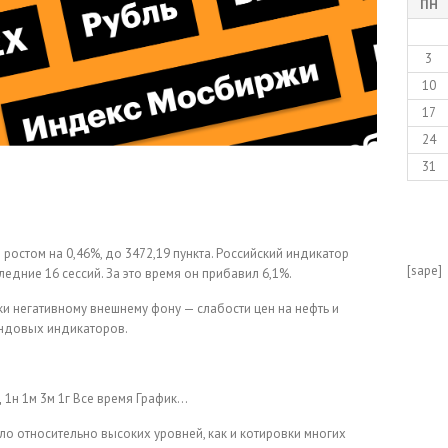
ПН
3
10
17
24
31
ростом на 0,46%, до 3472,19 пункта. Российский индикатор
[sape]
едние 16 сессий. За это время он прибавил 6,1%.
и негативному внешнему фону — слабости цен на нефть и
ндовых индикаторов.
д
1н
1м
3м
1г
Все время
График…
ло относительно высоких уровней, как и котировки многих