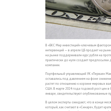
В «БКС Мир инвестиций» ключевым фактором
интервенций — в апреле ЦБ продает на рынке
на рынке поддерживали курс рубля на протя
практически до нуля создает предпосылки д
компании.
Портфельный управляющий УК «Первая» Макс
оставались под давлением на фоне снижени
растет по отношению к корзине мировых ва
США. В марте 2024 года годовой рост цен в 
январе, свидетельствуют опубликованные п
В целом эксперты ожидают, что в конце ме
который, как считают в «Синаре», будет кра