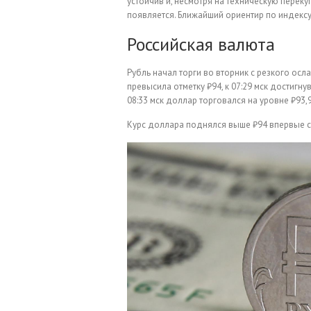
устойчив и, несмотря на техническую перек
появляется. Ближайший ориентир по индексу
Российская валюта
Рубль начал торги во вторник с резкого осл
превысила отметку ₽94, к 07:29 мск достигн
08:33 мск доллар торговался на уровне ₽93,
Курс доллара поднялся выше ₽94 впервые с