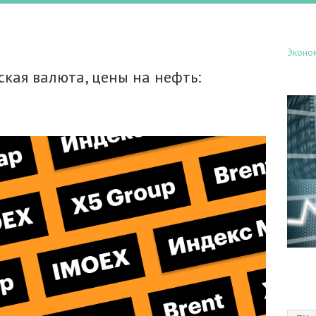
Эконо
кая валюта, цены на нефть: