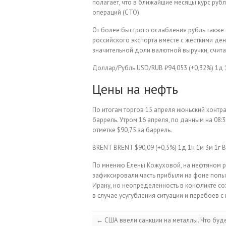
полагает, что в ближайшие месяцы курс руб
операций (СТО).
От более быстрого ослабления рубль такж
российского экспорта вместе с жесткими д
значительной доли валютной выручки, счита
Доллар/Рубль
USD/RUB
₽94,053
(+0,32%)
1д
Цены на нефть
По итогам торгов 15 апреля июньский контрак
баррель. Утром 16 апреля, по данным на 08:3
отметке $90,75 за баррель.
BRENT
BRENT
$90,09
(+0,5%)
1д
1н
1м
3м
1г
В
По мнению Елены Кожуховой, на нефтяном ры
зафиксировали часть прибыли на фоне попыт
Ирану, но неопределенность в конфликте со
в случае усугубления ситуации и перебоев 
←
США ввели санкции на металлы. Что буде