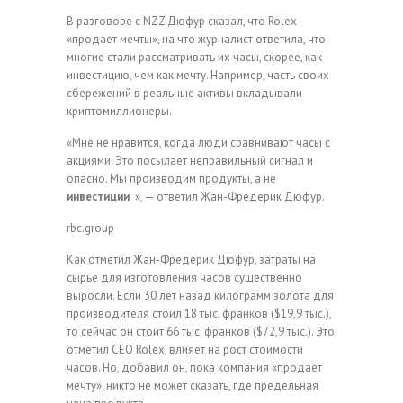
В разговоре с NZZ Дюфур сказал, что Rolex
«продает мечты», на что журналист ответила, что
многие стали рассматривать их часы, скорее, как
инвестицию, чем как мечту. Например, часть своих
сбережений в реальные активы вкладывали
криптомиллионеры.
«Мне не нравится, когда люди сравнивают часы с
акциями. Это посылает неправильный сигнал и
опасно. Мы производим продукты, а не
инвестиции
», — ответил Жан-Фредерик Дюфур.
rbc.group
Как отметил Жан-Фредерик Дюфур, затраты на
сырье для изготовления часов существенно
выросли. Если 30 лет назад килограмм золота для
производителя стоил 18 тыс. франков ($19,9 тыс.),
то сейчас он стоит 66 тыс. франков ($72,9 тыс.). Это,
отметил CEO Rolex, влияет на рост стоимости
часов. Но, добавил он, пока компания «продает
мечту», никто не может сказать, где предельная