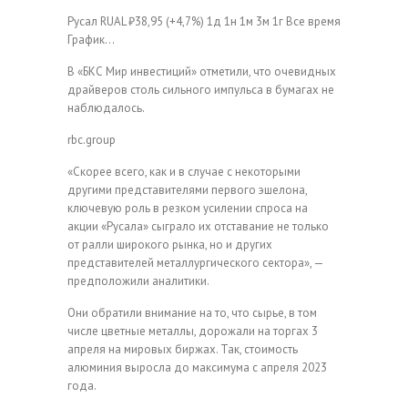
Русал
RUAL
₽38,95
(+4,7%)
1д
1н
1м
3м
1г
Все время
График…
В «БКС Мир инвестиций» отметили, что очевидных
драйверов столь сильного импульса в бумагах не
наблюдалось.
rbc.group
«Скорее всего, как и в случае с некоторыми
другими представителями первого эшелона,
ключевую роль в резком усилении спроса на
акции «Русала» сыграло их отставание не только
от ралли широкого рынка, но и других
представителей металлургического сектора», —
предположили аналитики.
Они обратили внимание на то, что сырье, в том
числе цветные металлы, дорожали на торгах 3
апреля на мировых биржах. Так, стоимость
алюминия выросла до максимума с апреля 2023
года.