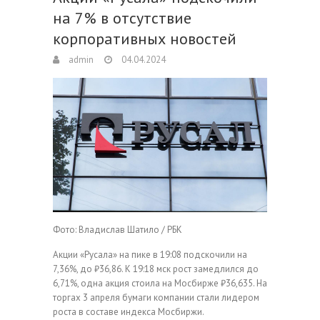
на 7% в отсутствие
корпоративных новостей
admin
04.04.2024
Фото: Владислав Шатило / РБК
Акции «Русала» на пике в 19:08 подскочили на
7,36%, до ₽36,86. К 19:18 мск рост замедлился до
6,71%, одна акция стоила на Мосбирже ₽36,635. На
торгах 3 апреля бумаги компании стали лидером
роста в составе индекса Мосбиржи.