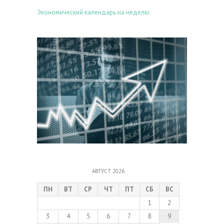
Экономический календарь на неделю
АВГУСТ 2026
ПН
ВТ
СР
ЧТ
ПТ
СБ
ВС
1
2
3
4
5
6
7
8
9