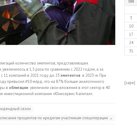
ПН
3
10
17
24
31
лигаций количество эмитентов, представляющих
увеличилось в 1,5 раза по сравнению с 2022 годом, а за
 с 11 компаний в 2021 году до 23
эмитентов
в 2023-м. При
ду превысил ₽10 млрд, что на 87% больше аналогичного
[sape]
оры в
облигации
увеличили свои вложения в этот сектор в 40
ние инвестиционной компании «Юнисервис Капитал».
ивидендный сезон
списание процентов по кредитам участникам спецоперации
→