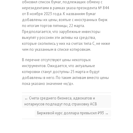
обновил список бумаг, подлежащих обмену с
нерезидентами в рамках указа президента № 844
от 8 ноября 2023 года. К названиям бумаг
добавлены их цены, взятые с иностранных бирж
по итогам торгов пятницы, 22 марта.
Предполагается, что зарубежные инвесторы
выкупят у россиян эти активы на средства,
которые скопились у них на счетах типа С, не ниже
чем по указанным в списке котировкам.
В перечне отсутствуют цены некоторых
инструментов. Ожидается, что актуальные
котировки станут доступны 25 марта и будут
добавлены в него. По таким активам вместо цены
пока указано значение «н/д».
←
Счета среднего бизнеса, адвокатов и
нотариусов подпадут под страховку АСВ
Биржевой курс доллара превысил ₽93
→