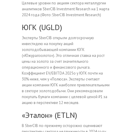
Целевые уровни по акциям сектора металлургии
аналитиков SberCIB Investment Research на 1 марта
2024 года
(Фото: SberCIB Investment Research)
ЮГК (UGLD)
Эксперты SberCIB открыли долгосрочную
инвестидею на покупку акций
золотодобывающей компании ЮГК
(«Южуралзолото»). Это отличная ставка на рост
цены на золото за счет значительного
операционного и финансового рычага.
Коэффициент EV/EBITDA 2025о у ЮГК почти на
30% ниже, чем у «Полюса». Эксперты считают
акции компании ЮГК наиболее привлекательными
в секторе золотодобычи. Они рекомендовали
покупать бумаги компании с целевой ценой ₽1 за
акцию в перспективе 12 месяцев.
«Эталон» (ETLN)
В SberCIB по-прежнему осторожно оценивают
перспективы сектора недвижимости в 2024 году.