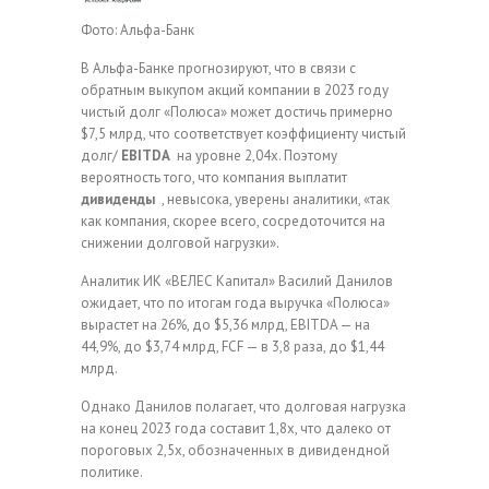
Фото: Альфа-Банк
В Альфа-Банке прогнозируют, что в связи с
обратным выкупом акций компании в 2023 году
чистый долг «Полюса» может достичь примерно
$7,5 млрд, что соответствует коэффициенту чистый
долг/
EBITDA
на уровне 2,04х. Поэтому
вероятность того, что компания выплатит
дивиденды
, невысока, уверены аналитики, «так
как компания, скорее всего, сосредоточится на
снижении долговой нагрузки».
Аналитик ИК «ВЕЛЕС Капитал» Василий Данилов
ожидает, что по итогам года выручка «Полюса»
вырастет на 26%, до $5,36 млрд, EBITDA — на
44,9%, до $3,74 млрд, FCF — в 3,8 раза, до $1,44
млрд.
Однако Данилов полагает, что долговая нагрузка
на конец 2023 года составит 1,8х, что далеко от
пороговых 2,5х, обозначенных в дивидендной
политике.