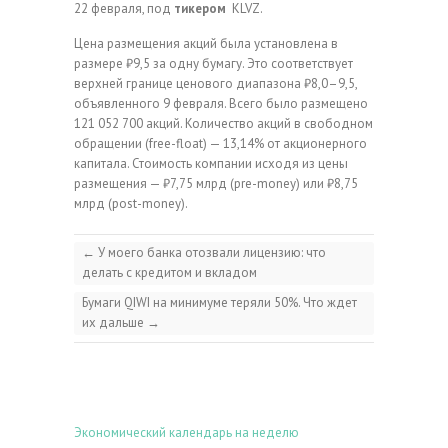
22 февраля, под
тикером
KLVZ.
Цена размещения акций была установлена в
размере ₽9,5 за одну бумагу. Это соответствует
верхней границе ценового диапазона ₽8,0–9,5,
объявленного 9 февраля. Всего было размещено
121 052 700 акций. Количество акций в свободном
обращении (free-float) — 13,14% от акционерного
капитала. Стоимость компании исходя из цены
размещения — ₽7,75 млрд (pre-money) или ₽8,75
млрд (post-money).
←
У моего банка отозвали лицензию: что
делать с кредитом и вкладом
Бумаги QIWI на минимуме теряли 50%. Что ждет
их дальше
→
Экономический календарь на неделю