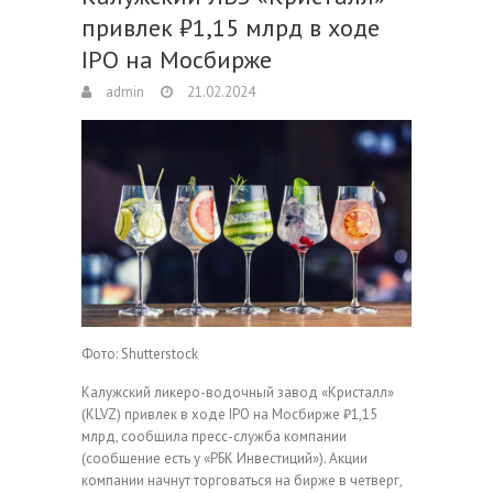
привлек ₽1,15 млрд в ходе
IPO на Мосбирже
admin
21.02.2024
Фото: Shutterstock
Калужский ликеро-водочный завод «Кристалл»
(KLVZ) привлек в ходе IPO на Мосбирже ₽1,15
млрд, сообщила пресс-служба компании
(сообщение есть у «РБК Инвестиций»). Акции
компании начнут торговаться на бирже в четверг,