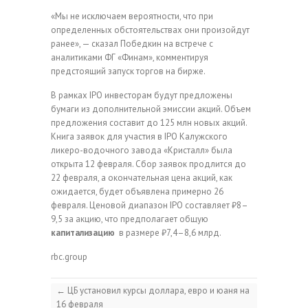
«Мы не исключаем вероятности, что при
определенных обстоятельствах они произойдут
ранее», — сказал Победкин на встрече с
аналитиками ФГ «Финам», комментируя
предстоящий запуск торгов на бирже.
В рамках IPO инвесторам будут предложены
бумаги из дополнительной эмиссии акций. Объем
предложения составит до 125 млн новых акций.
Книга заявок для участия в IPO Калужского
ликеро-водочного завода «Кристалл» была
открыта 12 февраля. Сбор заявок продлится до
22 февраля, а окончательная цена акций, как
ожидается, будет объявлена примерно 26
февраля. Ценовой диапазон IPO составляет ₽8–
9,5 за акцию, что предполагает общую
капитализацию
в размере ₽7,4–8,6 млрд.
rbc.group
←
ЦБ установил курсы доллара, евро и юаня на
16 февраля