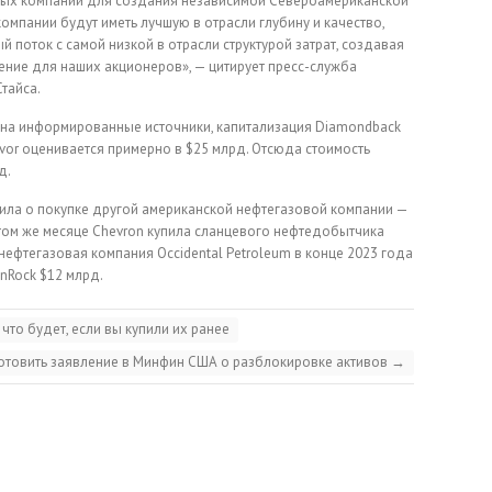
тных компаний для создания независимой Североамериканской
мпании будут иметь лучшую в отрасли глубину и качество,
 поток с самой низкой в отрасли структурой затрат, создавая
ие для наших акционеров», — цитирует пресс-служба
тайса.
ой на информированные источники, капитализация Diamondback
avor оценивается примерно в $25 млрд. Отсюда стоимость
д.
ила о покупке другой американской нефтегазовой компании —
 В том же месяце Chevron купила сланцевого нефтедобытчика
 нефтегазовая компания Occidental Petroleum в конце 2023 года
nRock $12 млрд.
то будет, если вы купили их ранее
готовить заявление в Минфин США о разблокировке активов
→