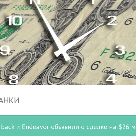
БАНКИ
ack и Endeavor объявили о сделке на $26 