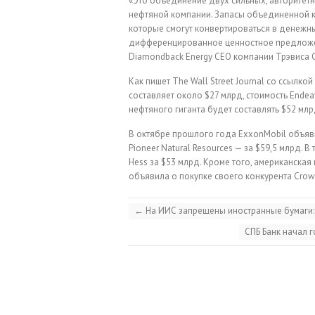
«Это объединение двух сильных, авторите
нефтяной компании. Запасы объединенной ко
которые смогут конвертироваться в денежный
дифференцированное ценностное предложен
Diamondback Energy CEO компании Трэвиса С
Как пишет The Wall Street Journal со ссылк
составляет около $27 млрд, стоимость Ende
нефтяного гиганта будет составлять $52 млр
В октябре прошлого года ExxonMobil объяв
Pioneer Natural Resources — за $59,5 млрд.
Hess за $53 млрд. Кроме того, американская
объявила о покупке своего конкурента Crow
←
На ИИС запрещены иностранные бумаги: ч
СПБ Банк начал 