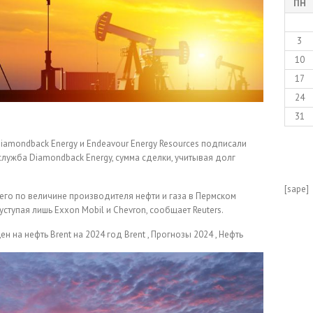
ПН
3
10
17
24
31
amondback Energy и Endeavour Energy Resources подписали
служба Diamondback Energy, сумма сделки, учитывая долг
[sape]
его по величине производителя нефти и газа в Пермском
ступая лишь Exxon Mobil и Chevron, сообщает Reuters.
ен на нефть Brent на 2024 год
Brent , Прогнозы 2024 , Нефть