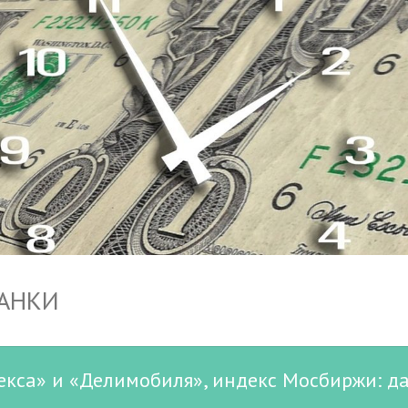
БАНКИ
екса» и «Делимобиля», индекс Мосбиржи: д