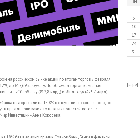
ПН
3
10
17
24
31
ом на российском рынке акций по итогам торгов 7 февраля.
[sape]
12%, до ₽17,69 за бумагу. По объемам торгов компания
упив лишь Сбербанку (₽12,8 млрд) и «Яндексу» (₽25,7 млрд).
мбанка подорожали на 14,8% в отсутствие весомых поводов
тут в преддверии каких-то важных новостей, которые
 Мир Инвестиций» Анна Кокорева.
 на 18% без видимых причин
Совкомбанк , Банки и финансы