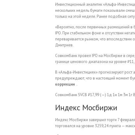
Инвестиционный аналитик «Альфа-Инвестици
нескольких недель бумаги показывали смеш
только на этой неделе. Ранее подобная сит
«Вероятно, после первичных размещений в б
IPO. При стабильном фоне и отсутствии нег
переваривается рынком, что впоследствии 
Дмитриев.
Совкомбанк провел IPO на Мосбирже в серед
границе ценового диапазона на уровне ₽11,5
В «Альфа-Инвестициях» прогнозируют рост а
предупреждают, что в настоящий момент бум
коррекции
.
Совкомбанк
SVCB
₽17,99
(—)
1д
1н
1м
3м
1г
Индекс Мосбиржи
Индекс Мосбиржи завершил торги 7 февраля р
торговался на уровне 3259,24 пункта — макс