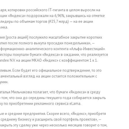
варя, котировки российского IT-гиганта в целом выросли на
 акции «Яндекса» подорожали на 6,96%, закрывшись на отметке
 лидеры по объемам торгов (₽25,7 млрд) — на ее акции
ынка.
ия [роста акций] послужило масштабное закрытие коротких
упил после полного выкупа просадки понедельника», —
формационно-аналитического контента «Альфа-Инвестиций»
весторы покупали бумаги «Яндекса» в ождании, что реализуется
dex N.V. на акции МКАО «Яндекс» с коэффициентом 1 к 1.
ливым. Если будет его официальное подтверждение, то это
ментальный взгляд на акции остается положительным с
унин.
аталья Мильчакова полагает, что бумаги «Яндекса» в среду
том, что она до середины текущего года собирается закрыть
у по приобретении рекламного сервиса eLama.
 и средние предприятия. Скорее всего, «Яндекс», приобретя
 и среднему бизнесу и расширить свой портфель проектов», —
закрыть эту сделку уже через несколько месяцев говорит о том,