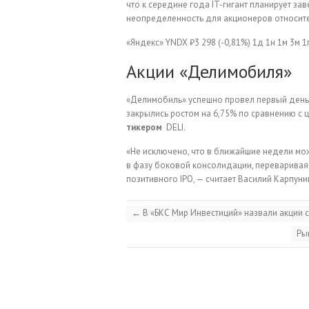
что к середине года IT-гигант планирует зав
неопределенность для акционеров относит
«Яндекс»
YNDX
₽3 298
(-0,81%)
1д
1н
1м
3м
1
Акции «Делимобиля»
«Делимобиль» успешно провел первый день 
закрылись ростом на 6,75% по сравнению с це
тикером
DELI.
«Не исключено, что в ближайшие недели мож
в фазу боковой консолидации, переваривая
позитивного IPO, — считает Василий Карпуни
←
В «БКС Мир Инвестиций» назвали акции 
Ры