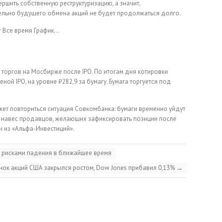
ершить собственную реструктуризацию, а значит,
ельно будущего обмена акций не будет продолжаться долго.
г
Все время
График…
торгов на Мосбирже после IPO. По итогам дня котировки
ной IPO, на уровне ₽282,9 за бумагу. Бумага торгуется под
ет повториться ситуация Совкомбанка: бумаги временно уйдут
 навес продавцов, желающих зафиксировать позиции после
н из «Альфа-Инвестиций».
с рисками падения в ближайшее время
нок акций США закрылся ростом, Dow Jones прибавил 0,13%
→