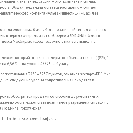
симальных значениях сессии — это позитивный сигнал,
оста. Общая тенденция остается растущей», — считает
аналитического контента «Альфа-Инвестиций» Василий
ст тяжеловесных бумаг. И это позитивный сигнал для всего
 речь в первую очередь идет о «Сбере» и ЛУКОЙЛе, бумаги
индекса Мосбиржи. «Среднесрочно у них есть шансы на
ндексе», который вышел в лидеры по объемам торгов ( (₽25,7
 на 6,96% — на уровне ₽3325 за бумагу.
сопротивления 3238–3257 пунктов, отметила эксперт «БКС Мир
ценке, следующие уровни сопротивления находятся в
тороны, обостриться продажи со стороны дружественных
лжению роста может стать позитивное разрешения ситуации с
ла Людмила Рокотянская.
д
1н
1м
3м
1г
Все время
График…