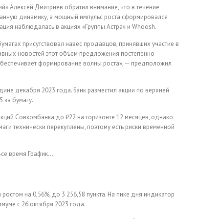
й» Алексей Дмитриев обратил внимание, что в течение
анную динамику, а мощный импульс роста сформировался
уация наблюдалась в акциях «Группы Астра» и Whoosh.
умагах присутствовал навес продавцов, принявших участие в
ативных новостей этот объем предложения постепенно
обеспечивает формирование волны роста», — предположил
ине декабря 2023 года. Банк разместил акции по верхней
 за бумагу.
кций Совкомбанка до ₽22 на горизонте 12 месяцев, однако
аги технически перекуплены, поэтому есть риски временной
Все время
График…
остом на 0,56%, до 3 256,58 пункта. На пике дня индикатор
имуме с 26 октября 2023 года.