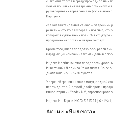
«Закрытие торгов в среду проходило на мак
указывающий на незавершенность импульса р
руководитель направления информационно-
Карпунин.
«Ключевая тенденция сейчас — уверенный ро
рынка», — отметил эксперт. Он пояснил, что
которых в сумме занимают 29% в структуре 
продолжение роста», — уверен эксперт.
Кроме того, вчера продолжилось ралли в «Я
млрд). Акции компании закрыли день в плюсе
Индекс Мосбиржи смог преодолеть уровень 
Инвестиций» Людмила Рокотянская. По ее о
диапазоне 3270–3280 пунктов.
У верхней границы канала могут, с одной с
нерезидентов. С другой, драйвером к продо
миноритариями Yandex N.V., спрогнозирова
Индекс МосБиржи
IMOEX
3 243,25
(-0,41%)
1
Акции «Яндекса»