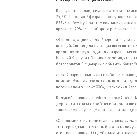
В результате ралли, начавшегося в конце ян
25,7%. На торгах 7 февраля рост ускорился,
₽3325 за бумагу. При этом компания вышла в
пришлось 29% всего оборота российского р
«Вероятно, одним из драйверов для ускорен
позиций. Сигнал для фиксации
шортов
пост
предположил руководитель направления ин
Василий Карпунин. Он также отметил, что ин
благоприятный сценарий с обменом бумаг Yan
«Такой вариант выглядит наиболее справед
поможет бумагам продолжить подъем. Фунда
потенциалом выше ₽4000», — заключил Карп
Ведущий аналитик Freedom Finance Global Н
дорожали в связи с сообщением компании о 
запланированную еще два года назад сделк
«Основными клиентами eLama являются малые
этот сервис, пытается стать ближе к малому
отметила аналитик. Он добавила, что планы 