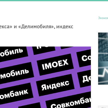
Эконо
екса» и «Делимобиля», индекс