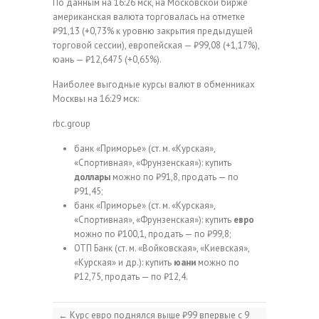
По данным на 16:26 мск, на Московской бирже
американская валюта торговалась на отметке
₽91,13 (+0,73% к уровню закрытия предыдущей
торговой сессии), европейская — ₽99,08 (+1,17%),
юань — ₽12,6475 (+0,65%).
Наиболее выгодные курсы валют в обменниках
Москвы на 16:29 мск:
rbc.group
банк «Приморье» (ст. м. «Курская»,
«Спортивная», «Фрунзенская»): купить
доллары
можно по ₽91,8, продать — по
₽91,45;
банк «Приморье» (ст. м. «Курская»,
«Спортивная», «Фрунзенская»): купить
евро
можно по ₽100,1, продать — по ₽99,8;
ОТП Банк (ст. м. «Войковская», «Киевская»,
«Курская» и др.): купить
юани
можно по
₽12,75, продать — по ₽12,4.
←
Курс евро поднялся выше ₽99 впервые с 9