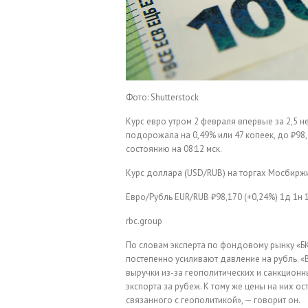
Фото: Shutterstock
Курс евро утром 2 февраля впервые за 2,5 
подорожала на 0,49% или 47 копеек, до ₽98
состоянию на 08:12 мск.
Курс доллара (USD/RUB) на торгах Мосбиржи 
Евро/Рубль
EUR/RUB
₽98,170
(+0,24%)
1д
1н
rbc.group
По словам эксперта по фондовому рынку «Б
постепенно усиливают давление на рубль. 
выручки из-за геополитических и санкционн
экспорта за рубеж. К тому же цены на них ос
связанного с геополитикой», — говорит он.