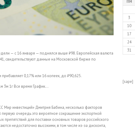
ПН
3
10
17
24
31
недели — с 16 января — поднялся выше ₽98. Европейская валюта
,41, свидетельствуют данные на Московской бирже по
прибавляет 0,17% или 16 копеек, до ₽90,625.
[sape]
1м
3м
1г
Все время
График…
КС Мир инвестиций» Дмитрия Бабина, несколько факторов
«В первую очередь это вероятное сокращение экспортной
ых препятствий для поставки основных товаров российского
таются недостаточно высокими, в том числе из-за дисконта,