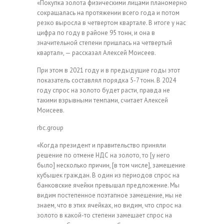
«Покупка золота физическими лицами планомерно
сокращалась на протяжении всего года и потом
резко выросла в четвертом квартале. В итоге у нас
цифра по году в районе 95 тонн, и она в
значительной степени пришлась на четвертый
квартал», — рассказал Алексей Моисеев.
При этом в 2021 году и в предыдущие годы этот
показатель составлял порядка 5-7 тонн. В 2024
году спрос на золото будет расти, правда не
такими взрывными темпами, считает Алексей
Моисеев.
rbc.group
«Когда президент и правительство приняли
решение по отмене НДС на золото, то [у него
было] несколько причин, [в том числе], замещение
кубышек граждан. В один из периодов спрос на
банковские ячейки превышал предложение. Мы
видим постепенное поэтапное замещение, мы не
знаем, что в этих ячейках, но видим, что спрос на
золото в какой-то степени замещает спрос на