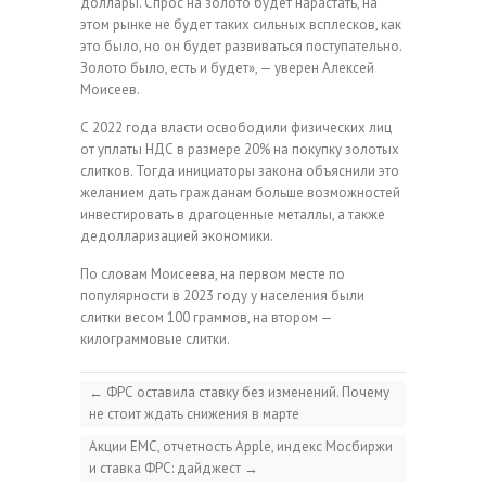
доллары. Спрос на золото будет нарастать, на
этом рынке не будет таких сильных всплесков, как
это было, но он будет развиваться поступательно.
Золото было, есть и будет», — уверен Алексей
Моисеев.
С 2022 года власти освободили физических лиц
от уплаты НДС в размере 20% на покупку золотых
слитков. Тогда инициаторы закона объяснили это
желанием дать гражданам больше возможностей
инвестировать в драгоценные металлы, а также
дедолларизацией экономики.
По словам Моисеева, на первом месте по
популярности в 2023 году у населения были
слитки весом 100 граммов, на втором —
килограммовые слитки.
←
ФРС оставила ставку без изменений. Почему
не стоит ждать снижения в марте
Акции EMC, отчетность Apple, индекс Мосбиржи
и ставка ФРС: дайджест
→