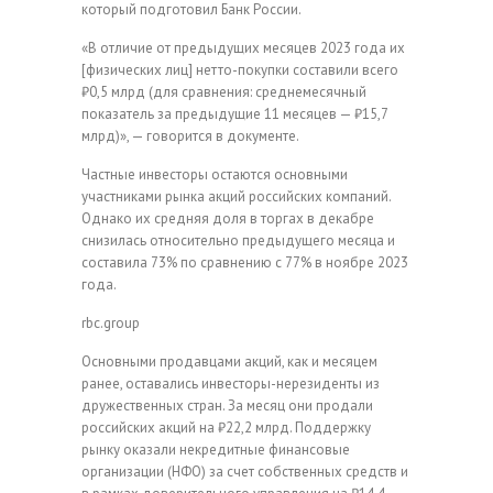
который подготовил Банк России.
«В отличие от предыдущих месяцев 2023 года их
[физических лиц] нетто-покупки составили всего
₽0,5 млрд (для сравнения: среднемесячный
показатель за предыдущие 11 месяцев — ₽15,7
млрд)», — говорится в документе.
Частные инвесторы остаются основными
участниками рынка акций российских компаний.
Однако их средняя доля в торгах в декабре
снизилась относительно предыдущего месяца и
составила 73% по сравнению с 77% в ноябре 2023
года.
rbc.group
Основными продавцами акций, как и месяцем
ранее, оставались инвесторы-нерезиденты из
дружественных стран. За месяц они продали
российских акций на ₽22,2 млрд. Поддержку
рынку оказали некредитные финансовые
организации (НФО) за счет собственных средств и