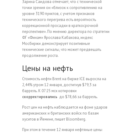
Зарина Саидова отмечает, что с технической
точки зрения он «близок к сопротивлению на
уровне 3190 пунктов, с учетом признаков
технического перегрева есть вероятность
коррекционной просадки в краткосрочной
перспективе». По мнению директора по стратегии
ФГ «Финам» Ярослава Кабакова, индекс
Мосбиржи демонстрирует позитивные
технические сигналы, что может предвещать
продолжение роста.
Цены на нефть
Стоимость нефти Brent на бирже ICE выросла на
2,44% утром 12 января, достигнув $79,3 за
баррель. К 07:25 мск котировки
скорректировались
до $78,66 за баррель.
Рост цен на нефть наблюдается на фоне ударов
американских и британских войск по базам
хуситов в Йемене, пишет Bloomberg.
При этом в течение 12 января нефтяные цены