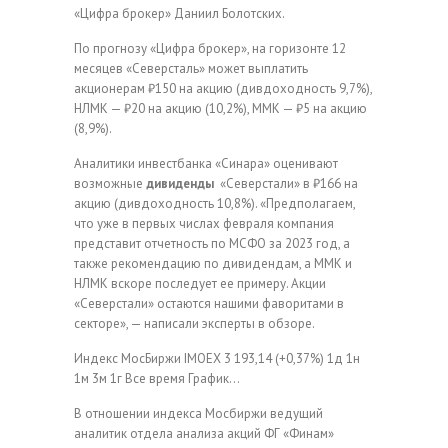
«Цифра брокер» Даниил Болотских.
По прогнозу «Цифра брокер», на горизонте 12
месяцев «Северсталь» может выплатить
акционерам ₽150 на акцию (дивдоходность 9,7%),
НЛМК — ₽20 на акцию (10,2%), ММК — ₽5 на акцию
(8,9%).
Аналитики инвестбанка «Синара» оценивают
возможные
дивиденды
«Северстали» в ₽166 на
акцию (дивдоходность 10,8%). «Предполагаем,
что уже в первых числах февраля компания
представит отчетность по МСФО за 2023 год, а
также рекомендацию по дивидендам, а ММК и
НЛМК вскоре последует ее примеру. Акции
«Северстали» остаются нашими фаворитами в
секторе», — написали эксперты в обзоре.
Индекс МосБиржи
IMOEX
3 193,14
(+0,37%)
1д
1н
1м
3м
1г
Все время
График…
В отношении индекса Мосбиржи ведущий
аналитик отдела анализа акций ФГ «Финам»