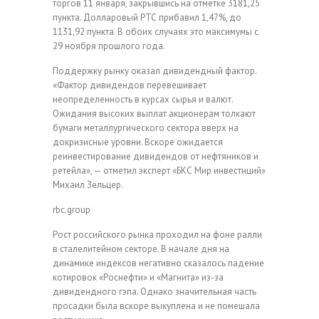
торгов 11 января, закрывшись на отметке 3181,25
пункта. Долларовый РТС прибавил 1,47%, до
1131,92 пункта. В обоих случаях это максимумы с
29 ноября прошлого года.
Поддержку рынку оказал дивидендный фактор.
«Фактор дивидендов перевешивает
неопределенность в курсах сырья и валют.
Ожидания высоких выплат акционерам толкают
бумаги металлургического сектора вверх на
докризисные уровни. Вскоре ожидается
реинвестирование дивидендов от нефтяников и
ретейла», — отметил эксперт «БКС Мир инвестиций»
Михаил Зельцер.
rbc.group
Рост российского рынка проходил на фоне ралли
в сталелитейном секторе. В начале дня на
динамике индексов негативно сказалось падение
котировок «Роснефти» и «Магнита» из-за
дивидендного гэпа. Однако значительная часть
просадки была вскоре выкуплена и не помешала