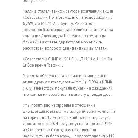
росту рынка.
Ралли в сталелитейном секторе возглавили акции
«Северстали». По итогам дня они подорожали на
6,79%, до ₽1541,2 за бумагу. Резкий рост
котировок был вызван заявлением гендиректора
компании Александра Шевелева о том, что на
ближайшем совете директоров может быть
рассмотрен вопрос о дивидендных выплатах.
«Северсталь»
CHMF
₽1 561,8
(+1,34%)
1д
1н
1м
3м
1г
Все время
График…
Вслед за «Северсталью» начали активно расти
акции других металлургов — ММК (+5,9%) и НЛМК
(+6%). Инвесторы покупали бумаги на ожиданиях,
что компании возобновят выплату дивидендов.
«Мы позитивно настроены в отношении
дивидендных выплат металлургических компаний
на горизонте 12 месяцев. Наиболее интересную
доходность в 2024 году могут предложить НЛМК
и «Северсталь» благодаря накопленной
наличности на балансах», — полагает аналитик ИК