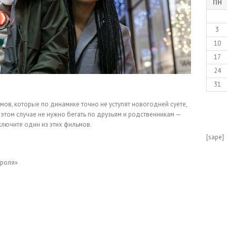
ПН
3
10
17
24
31
ов, которые по динамике точно не уступят новогодней суете,
в этом случае не нужно бегать по друзьям и родственникам —
ключите один из этих фильмов.
[sape]
ороля»