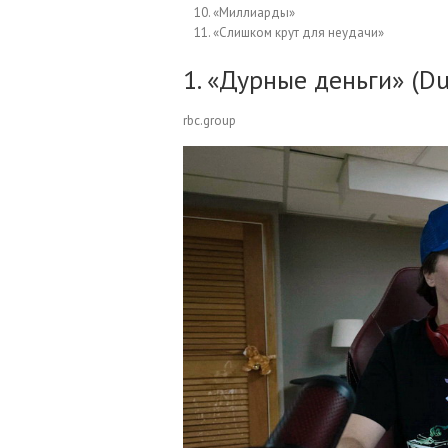
«Миллиарды»
«Слишком крут для неудачи»
1. «Дурные деньги» (D
rbc.group