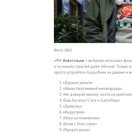
Фото: HBO
«РБК
Инвестиции
» выбрали несколько фильм
а по накалу страстей даже обгонят. Только 
просто устройтесь поудобнее на диване и в
«Дурные деньги»
«Айкан: Неутомимый миллиардер»
«Не доверяй никому: охота на крипток
«Ешь богатых! Сага о GameStop»
«Дьяволы»
«Индустрия»
«Игра на понижение»
«Волк с Уолл-стрит»
«Предел риска»