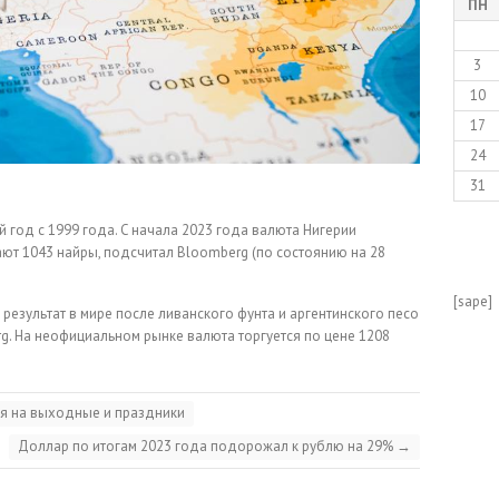
ПН
3
10
17
24
31
 год с 1999 года. C начала 2023 года валюта Нигерии
дают 1043 найры, подсчитал Bloomberg (по состоянию на 28
[sape]
результат в мире после ливанского фунта и аргентинского песо
g. На неофициальном рынке валюта торгуется по цене 1208
ня на выходные и праздники
Доллар по итогам 2023 года подорожал к рублю на 29%
→