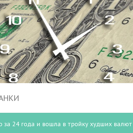
БАНКИ
о за 24 года и вошла в тройку худших валю