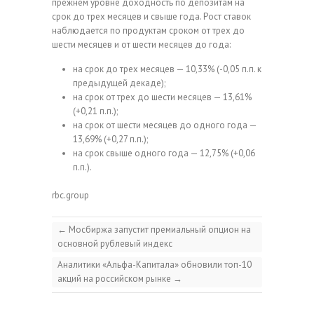
прежнем уровне доходность по депозитам на
срок до трех месяцев и свыше года. Рост ставок
наблюдается по продуктам сроком от трех до
шести месяцев и от шести месяцев до года:
на срок до трех месяцев — 10,33% (-0,05 п.п. к
предыдущей декаде);
на срок от трех до шести месяцев — 13,61%
(+0,21 п.п.);
на срок от шести месяцев до одного года —
13,69% (+0,27 п.п.);
на срок свыше одного года — 12,75% (+0,06
п.п.).
rbc.group
←
Мосбиржа запустит премиальный опцион на
основной рублевый индекс
Аналитики «Альфа-Капитала» обновили топ-10
акций на российском рынке
→