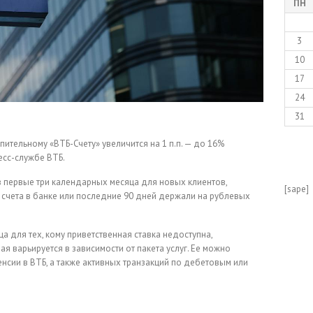
ПН
3
10
17
24
31
пительному «ВТБ-Счету» увеличится на 1 п.п. — до 16%
есс-службе ВТБ.
 первые три календарных месяца для новых клиентов,
[sape]
 счета в банке или последние 90 дней держали на рублевых
ца для тех, кому приветственная ставка недоступна,
я варьируется в зависимости от пакета услуг. Ее можно
енсии в ВТБ, а также активных транзакций по дебетовым или