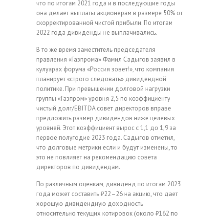
что по итогам 2021 года и в последующие годы
она делает выплаты акционерам в размере 50% от
скорректированной чистой прибыли. По итогам
2022 года дивиденды не выплачивались.
В то же время заместитель председателя
правления «Газпрома» Фамил Садыгов заявил в
кулуарах форума «Россия зовет!», что компания
планирует «строго следовать» дивидендной
политике. При превышении долговой нагрузки
группы «Газпром» уровня 2,5 по коэффициенту
чистый долг/EBITDA совет директоров вправе
предложить размер дивидендов ниже целевых
уровней. Этот коэффициент вырос с 1,1 до 1,9 за
первое полугодие 2023 года. Садыгов отметил,
что долговые метрики если и будут изменены, то
это не повлияет на рекомендацию совета
директоров по дивидендам.
По различным оценкам, дивиденд по итогам 2023
года может составить ₽22–26 на акцию, что дает
хорошую дивидендную доходность
относительно текущих котировок (около ₽162 по