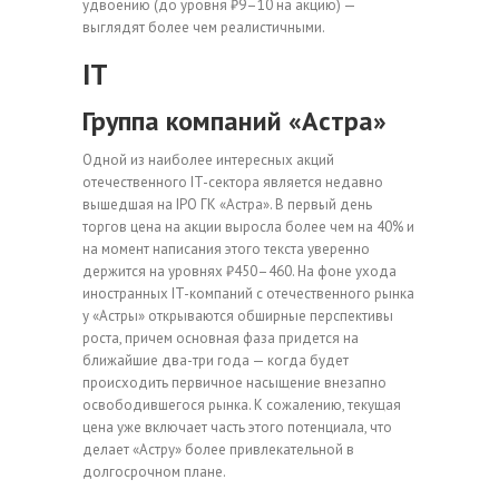
удвоению (до уровня ₽9–10 на акцию) —
выглядят более чем реалистичными.
IT
Группа компаний «Астра»
Одной из наиболее интересных акций
отечественного IT-сектора является недавно
вышедшая на IPO ГК «Астра». В первый день
торгов цена на акции выросла более чем на 40% и
на момент написания этого текста уверенно
держится на уровнях ₽450–460. На фоне ухода
иностранных IT-компаний с отечественного рынка
у «Астры» открываются обширные перспективы
роста, причем основная фаза придется на
ближайшие два-три года — когда будет
происходить первичное насыщение внезапно
освободившегося рынка. К сожалению, текущая
цена уже включает часть этого потенциала, что
делает «Астру» более привлекательной в
долгосрочном плане.