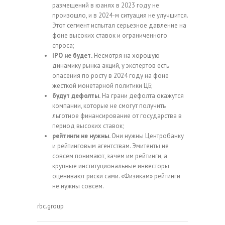
размещений в юанях в 2023 году не
произошло, и в 2024-м ситуация не улучшится.
Этот сегмент испытал серьезное давление на
фоне высоких ставок и ограниченного
спроса;
IPO не будет.
Несмотря на хорошую
динамику рынка акций, у экспертов есть
опасения по росту в 2024 году на фоне
жесткой монетарной политики ЦБ;
будут дефолты.
На грани дефолта окажутся
компании, которые не смогут получить
льготное финансирование от государства в
период высоких ставок;
рейтинги не нужны.
Они нужны Центробанку
и рейтинговым агентствам. Эмитенты не
совсем понимают, зачем им рейтинги, а
крупные институциональные инвесторы
оценивают риски сами. «Физикам» рейтинги
не нужны совсем.
rbc.group