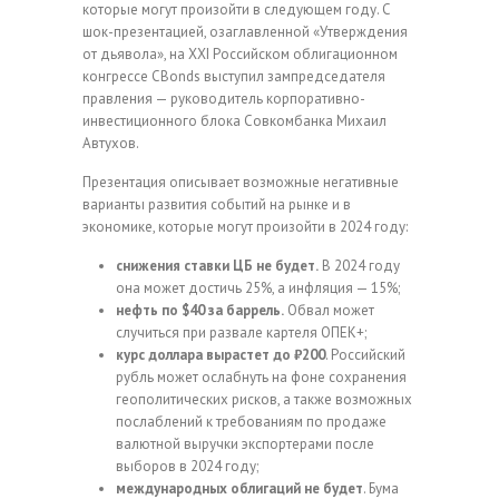
которые могут произойти в следующем году. С
шок-презентацией, озаглавленной «Утверждения
от дьявола», на XXI Российском облигационном
конгрессе CBonds выступил зампредседателя
правления — руководитель корпоративно-
инвестиционного блока Совкомбанка Михаил
Автухов.
Презентация описывает возможные негативные
варианты развития событий на рынке и в
экономике, которые могут произойти в 2024 году:
снижения ставки ЦБ не будет.
В 2024 году
она может достичь 25%, а инфляция — 15%;
нефть по $40 за баррель.
Обвал может
случиться при развале картеля ОПЕК+;
курс доллара вырастет до ₽200
. Российский
рубль может ослабнуть на фоне сохранения
геополитических рисков, а также возможных
послаблений к требованиям по продаже
валютной выручки экспортерами после
выборов в 2024 году;
международных облигаций не будет
. Бума