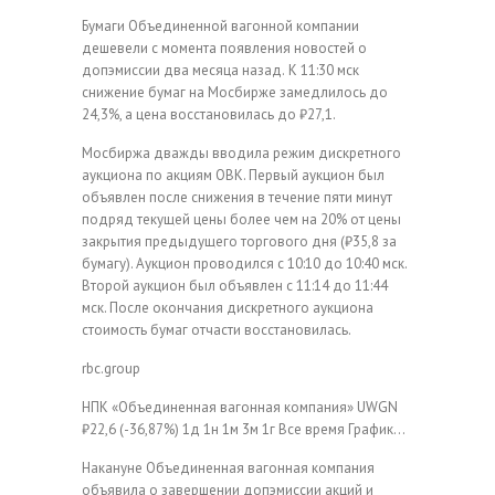
Бумаги Объединенной вагонной компании
дешевели с момента появления новостей о
допэмиссии два месяца назад.
К 11:30 мск
снижение бумаг на Мосбирже замедлилось до
24,3%, а цена восстановилась до ₽27,1.
Мосбиржа дважды вводила режим дискретного
аукциона по акциям ОВК. Первый аукцион был
объявлен после снижения в течение пяти минут
подряд текущей цены более чем на 20% от цены
закрытия предыдущего торгового дня (₽35,8 за
бумагу). Аукцион проводился с 10:10 до 10:40 мск.
Второй аукцион был объявлен с 11:14 до 11:44
мск. После окончания дискретного аукциона
стоимость бумаг отчасти восстановилась.
rbc.group
НПК «Объединенная вагонная компания»
UWGN
₽22,6
(-36,87%)
1д
1н
1м
3м
1г
Все время
График…
Накануне Объединенная вагонная компания
объявила о завершении допэмиссии акций и