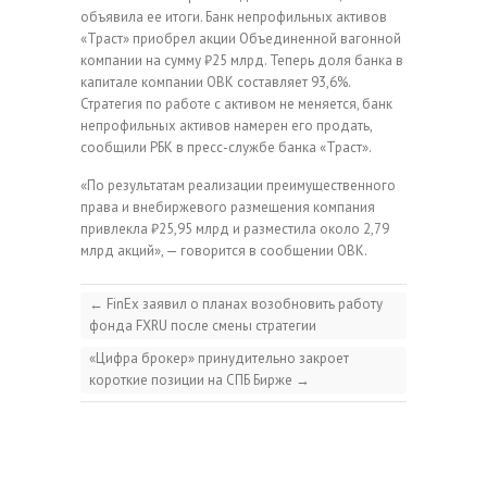
объявила ее итоги. Банк непрофильных активов
«Траст» приобрел акции Объединенной вагонной
компании на сумму ₽25 млрд. Теперь доля банка в
капитале компании ОВК составляет 93,6%.
Стратегия по работе с активом не меняется, банк
непрофильных активов намерен его продать,
сообщили РБК в пресс-службе банка «Траст».
«По результатам реализации преимущественного
права и внебиржевого размещения компания
привлекла ₽25,95 млрд и разместила около 2,79
млрд акций», — говорится в сообщении ОВК.
←
FinEx заявил о планах возобновить работу
фонда FXRU после смены стратегии
«Цифра брокер» принудительно закроет
короткие позиции на СПБ Бирже
→