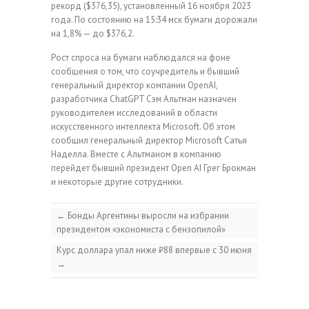
рекорд ($376,35), установленный 16 ноября 2023
года. По состоянию на 15:34 мск бумаги дорожали
на 1,8% — до $376,2.
Рост спроса на бумаги наблюдался на фоне
сообщения о том, что соучредитель и бывший
генеральный директор компании OpenAI,
разработчика ChatGPT Сэм Альтман назначен
руководителем исследований в области
искусственного интеллекта Microsoft. Об этом
сообщил генеральный директор Microsoft Сатья
Наделла. Вместе с Альтманом в компанию
перейдет бывший президент Open AI Грег Брокман
и некоторые другие сотрудники.
←
Бонды Аргентины выросли на избрании
президентом «экономиста с бензопилой»
Курс доллара упал ниже ₽88 впервые с 30 июня
→