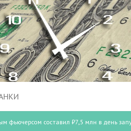
БАНКИ
м фьючерсом составил ₽7,5 млн в день зап