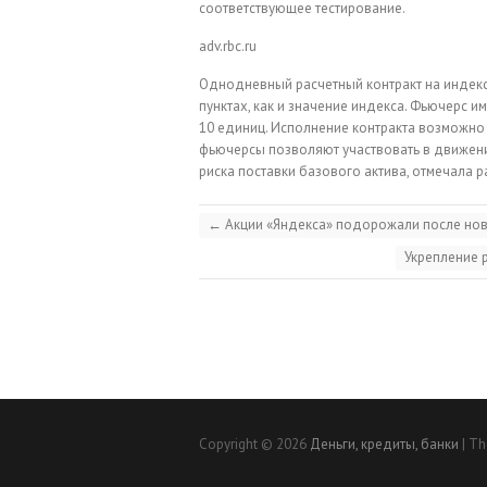
соответствующее тестирование.
adv.rbc.ru
Однодневный расчетный контракт на индекс
пунктах, как и значение индекса. Фьючерс им
10 единиц. Исполнение контракта возможно 
фьючерсы позволяют участвовать в движени
риска поставки базового актива, отмечала 
←
Акции «Яндекса» подорожали после нов
Укрепление 
Copyright © 2026
Деньги, кредиты, банки
| Th