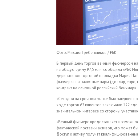
Фото: Михаил Гребенщиков / РБК
В первый день торгов вечным фьючерсом на
на общую сумму ₽7,5 млн, сообщила «РБК И
деривативов торговой площадки Мария Пат
фьючерса на валютные пары (доллар, евро, 
контракт на основной российский бенчмарк.
«Сегодня на срочном рынке был запущен н
ходе торгов 67 клиентов заключили 122 сдел
значительном интересе со стороны участнико
«Вечный фьючерс предоставляет возможнос
фактической поставки активов, что может б
Доступ к активу получат квалифицированн