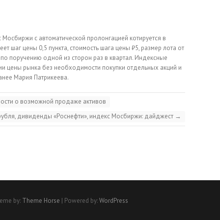
 Мосбиржи с автоматической пролонгацией котируется в
еет шаг цены 0,5 пункта, стоимость шага цены ₽5, размер лота от
по поручению одной из сторон раз в квартал. Индексные
и цены рынка без необходимости покупки отдельных акций и
ранее Мария Патрикеева.
ости о возможной продаже активов
рубля, дивиденды «Роснефти», индекс Мосбиржи: дайджест
→
eme by:
Theme Horse
| Powered by:
WordPress