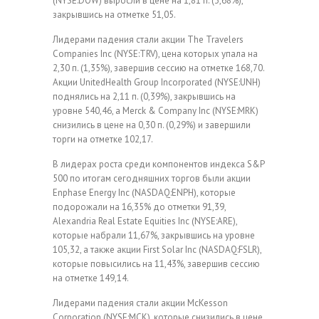
(NYSE:DOW) выросли в цене на 1,81 п. (3,68%),
закрывшись на отметке 51,05.
Лидерами падения стали акции The Travelers
Companies Inc (NYSE:TRV), цена которых упала на
2,30 п. (1,35%), завершив сессию на отметке 168,70.
Акции UnitedHealth Group Incorporated (NYSE:UNH)
поднялись на 2,11 п. (0,39%), закрывшись на
уровне 540,46, а Merck & Company Inc (NYSE:MRK)
снизились в цене на 0,30 п. (0,29%) и завершили
торги на отметке 102,17.
В лидерах роста среди компонентов индекса S&P
500 по итогам сегодняшних торгов были акции
Enphase Energy Inc (NASDAQ:ENPH), которые
подорожали на 16,35% до отметки 91,39,
Alexandria Real Estate Equities Inc (NYSE:ARE),
которые набрали 11,67%, закрывшись на уровне
105,32, а также акции First Solar Inc (NASDAQ:FSLR),
которые повысились на 11,43%, завершив сессию
на отметке 149,14.
Лидерами падения стали акции McKesson
Corporation (NYSE:MCK), которые снизились в цене