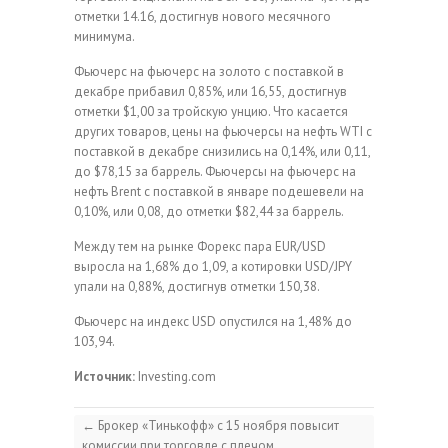
отметки 14.16, достигнув нового месячного
минимума.
Фьючерс на фьючерс на золото с поставкой в
декабре прибавил 0,85%, или 16,55, достигнув
отметки $1,00 за тройскую унцию. Что касается
других товаров, цены на фьючерсы на нефть WTI с
поставкой в декабре снизились на 0,14%, или 0,11,
до $78,15 за баррель. Фьючерсы на фьючерс на
нефть Brent с поставкой в январе подешевели на
0,10%, или 0,08, до отметки $82,44 за баррель.
Между тем на рынке Форекс пара EUR/USD
выросла на 1,68% до 1,09, а котировки USD/JPY
упали на 0,88%, достигнув отметки 150,38.
Фьючерс на индекс USD опустился на 1,48% до
103,94.
Источник:
Investing.com
←
Брокер «Тинькофф» с 15 ноября повысит
комиссии при торговле с плечом