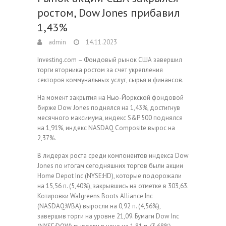
ростом, Dow Jones прибавил
1,43%
admin
14.11.2023
Investing.com – Фондовый рынок США завершил
торги вторника ростом за счет укрепления
секторов коммунальных услуг, сырья и финансов.
На момент закрытия на Нью-Йоркской фондовой
бирже Dow Jones поднялся на 1,43%, достигнув
месячного максимума, индекс S&P 500 поднялся
на 1,91%, индекс NASDAQ Composite вырос на
2,37%.
В лидерах роста среди компонентов индекса Dow
Jones по итогам сегодняшних торгов были акции
Home Depot Inc (NYSE:HD), которые подорожали
на 15,56 п. (5,40%), закрывшись на отметке в 303,63.
Котировки Walgreens Boots Alliance Inc
(NASDAQ:WBA) выросли на 0,92 п. (4,56%),
завершив торги на уровне 21,09. Бумаги Dow Inc