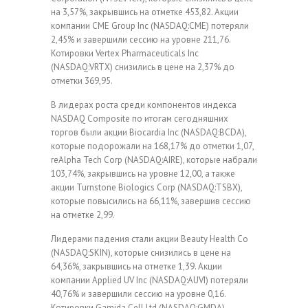
на 3,57%, закрывшись на отметке 453,82. Акции
компании CME Group Inc (NASDAQ:CME) потеряли
2,45% и завершили сессию на уровне 211,76.
Котировки Vertex Pharmaceuticals Inc
(NASDAQ:VRTX) снизились в цене на 2,37% до
отметки 369,95.
В лидерах роста среди компонентов индекса
NASDAQ Composite по итогам сегодняшних
торгов были акции Biocardia Inc (NASDAQ:BCDA),
которые подорожали на 168,17% до отметки 1,07,
reAlpha Tech Corp (NASDAQ:AIRE), которые набрали
103,74%, закрывшись на уровне 12,00, а также
акции Turnstone Biologics Corp (NASDAQ:TSBX),
которые повысились на 66,11%, завершив сессию
на отметке 2,99.
Лидерами падения стали акции Beauty Health Co
(NASDAQ:SKIN), которые снизились в цене на
64,36%, закрывшись на отметке 1,39. Акции
компании Applied UV Inc (NASDAQ:AUVI) потеряли
40,76% и завершили сессию на уровне 0,16.
Котировки Gamida Cell Ltd (NASDAQ:GMDA)