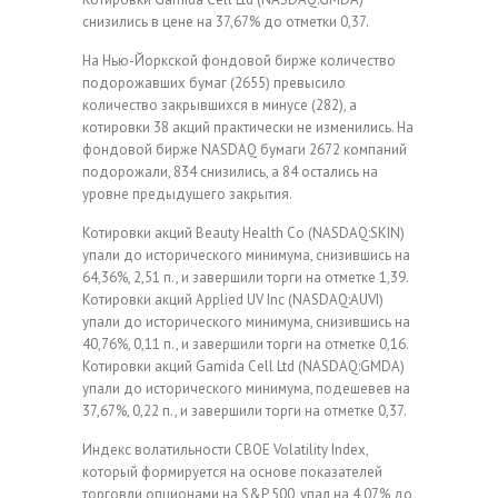
снизились в цене на 37,67% до отметки 0,37.
На Нью-Йоркской фондовой бирже количество
подорожавших бумаг (2655) превысило
количество закрывшихся в минусе (282), а
котировки 38 акций практически не изменились. На
фондовой бирже NASDAQ бумаги 2672 компаний
подорожали, 834 снизились, a 84 остались на
уровне предыдущего закрытия.
Котировки акций Beauty Health Co (NASDAQ:SKIN)
упали до исторического минимума, снизившись на
64,36%, 2,51 п., и завершили торги на отметке 1,39.
Котировки акций Applied UV Inc (NASDAQ:AUVI)
упали до исторического минимума, снизившись на
40,76%, 0,11 п., и завершили торги на отметке 0,16.
Котировки акций Gamida Cell Ltd (NASDAQ:GMDA)
упали до исторического минимума, подешевев на
37,67%, 0,22 п., и завершили торги на отметке 0,37.
Индекс волатильности CBOE Volatility Index,
который формируется на основе показателей
торговли опционами на S&P 500, упал на 4,07% до