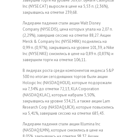
завершив торги на уровне 369,67. Бумаги Caterpillar
Inc (NYSE:CAT) выросли в цене на 5,53 п. (2,36%),
закрывшись на отметке 239,68.
Лидерами падения стали акции Walt Disney
Company (NYSE:DIS), цена которых упала на 2,07 п.
(2,29%), завершив сессию на отметке 88,27. Акции
Merck & Company Inc (NYSE:MRK) поднялись на
0,99 п. (0,97%), закрывшись на уровне 101,39, а Nike
Inc (NYSE:NKE) снизились в цене на 0,89 п. (0,83%) и
завершили торги на отметке 106,11.
В лидерах роста среди компонентов индекса S&P
500 по итогам сегодняшних торгов были акции
Hologic Inc (NASDAQ:HOLX), которые подорожали
на 7,34% до отметки 72,13, KLA Corporation
(NASDAQ:KLAC), которые набрали 5,50%,
закрывшись на уровне 534,25, а также акции Lam
Research Corp (NASDAQ:LRCX), которые повысились
на 5,41%, завершив сессию на отметке 685,43.
Лидерами падения стали акции Illumina Inc
(NASDAQ:ILMN), которые снизились в цене на
8,05%, закрывшись на отметке 98,37. Акции