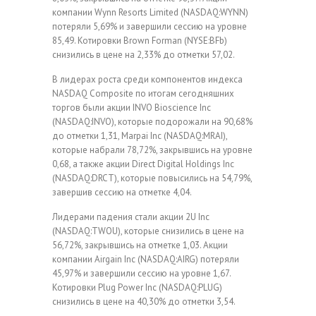
компании Wynn Resorts Limited (NASDAQ:WYNN)
потеряли 5,69% и завершили сессию на уровне
85,49. Котировки Brown Forman (NYSE:BFb)
снизились в цене на 2,33% до отметки 57,02.
В лидерах роста среди компонентов индекса
NASDAQ Composite по итогам сегодняшних
торгов были акции INVO Bioscience Inc
(NASDAQ:INVO), которые подорожали на 90,68%
до отметки 1,31, Marpai Inc (NASDAQ:MRAI),
которые набрали 78,72%, закрывшись на уровне
0,68, а также акции Direct Digital Holdings Inc
(NASDAQ:DRCT), которые повысились на 54,79%,
завершив сессию на отметке 4,04.
Лидерами падения стали акции 2U Inc
(NASDAQ:TWOU), которые снизились в цене на
56,72%, закрывшись на отметке 1,03. Акции
компании Airgain Inc (NASDAQ:AIRG) потеряли
45,97% и завершили сессию на уровне 1,67.
Котировки Plug Power Inc (NASDAQ:PLUG)
снизились в цене на 40,30% до отметки 3,54.