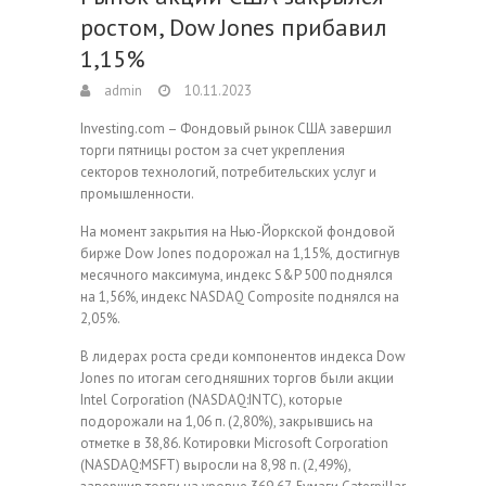
ростом, Dow Jones прибавил
1,15%
admin
10.11.2023
Investing.com – Фондовый рынок США завершил
торги пятницы ростом за счет укрепления
секторов технологий, потребительских услуг и
промышленности.
На момент закрытия на Нью-Йоркской фондовой
бирже Dow Jones подорожал на 1,15%, достигнув
месячного максимума, индекс S&P 500 поднялся
на 1,56%, индекс NASDAQ Composite поднялся на
2,05%.
В лидерах роста среди компонентов индекса Dow
Jones по итогам сегодняшних торгов были акции
Intel Corporation (NASDAQ:INTC), которые
подорожали на 1,06 п. (2,80%), закрывшись на
отметке в 38,86. Котировки Microsoft Corporation
(NASDAQ:MSFT) выросли на 8,98 п. (2,49%),