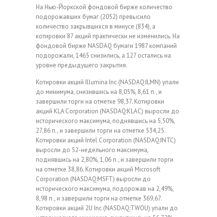
На Нью-Йоркской фондовой бирже количество
подорожавших бумаг (2052) превысило
количество закрывшихся в минусе (834), а
котировки 87 акций практически не изменились. На
фондовой бирже NASDAQ бумаги 1987 компаний
подорожали, 1465 снизились, a 127 остались на
уровне предыдущего закрытия.
Котировки акций Illumina Inc (NASDAQ:ILMN) упали
до минимума, снизившись на 8,05%, 8,61 п., и
завершили торги на отметке 98,37. Котировки
акций KLA Corporation (NASDAQ:KLAC) выросли до
исторического максимума, поднявшись на 5,50%,
27,86 п., и завершили торги на отметке 534,25.
Котировки акций Intel Corporation (NASDAQ:INTC)
выросли до 52-недельного максимума,
поднявшись на 2,80%, 1,06 п., и завершили торги
на отметке 38,86. Котировки акций Microsoft
Corporation (NASDAQ:MSFT) выросли до
исторического максимума, подорожав на 2,49%,
8,98 п., и завершили торги на отметке 369,67.
Котировки акций 2U Inc (NASDAQ:TWOU) упали до