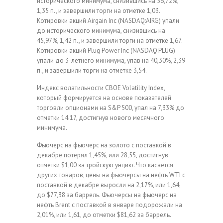
исторического минимума, снизившись на 56,72%,
1,35 п., и завершили торги на отметке 1,03.
Котировки акций Airgain Inc (NASDAQ:AIRG) упали
до исторического минимума, снизившись на
45,97%, 1,42 п., и завершили торги на отметке 1,67.
Котировки акций Plug Power Inc (NASDAQ:PLUG)
упали до 3-летнего минимума, упав на 40,30%, 2,39
п., и завершили торги на отметке 3,54.
Индекс волатильности CBOE Volatility Index,
который формируется на основе показателей
торговли опционами на S&P 500, упал на 7,33% до
отметки 14.17, достигнув нового месячного
минимума.
Фьючерс на фьючерс на золото с поставкой в
декабре потерял 1,45%, или 28,55, достигнув
отметки $1,00 за тройскую унцию. Что касается
других товаров, цены на фьючерсы на нефть WTI с
поставкой в декабре выросли на 2,17%, или 1,64,
до $77,38 за баррель. Фьючерсы на фьючерс на
нефть Brent с поставкой в январе подорожали на
2,01%, или 1,61, до отметки $81,62 за баррель.